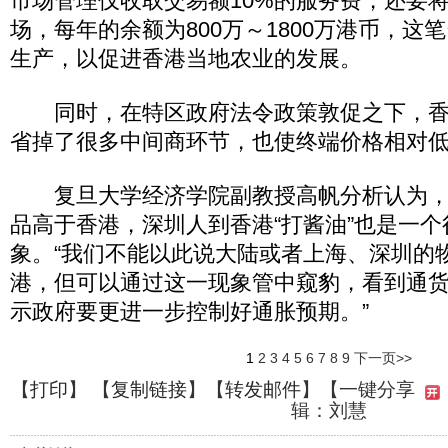
市场管理仅收取交易额10%的服务费，还要将
场，每年的余额为800万～1800万港币，这
生产，以促进香港当地农业的发展。
同时，在特区政府法令政策敦促之下，香
省掉了很多中间商环节，也使终端价格相对
复旦大学经济学院副教授高帆分析认为，
品高于香港，深圳人到香港“打酱油”也是一
象。“我们不能以此说大陆或者上海、深圳的
港，但可以通过这一现象管中窥豹，看到通
示政府要更进一步控制好通胀预期。”
1
2
3
4
5
6
7
8
9
下一页>>
【
打印
】 【
复制链接
】【
转发邮件
】
【一键分享
辑：刘慧