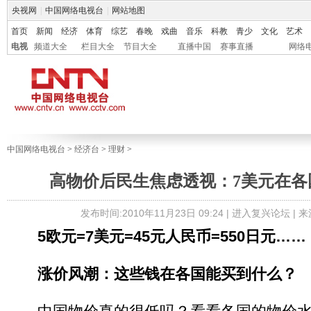
央视网
|
中国网络电视台
|
网站地图
首页
新闻
经济
体育
综艺
春晚
戏曲
音乐
科教
青少
文化
艺术
电视
频道大全
栏目大全
节目大全
直播中国
赛事直播
网络
中国网络电视台
>
经济台
>
理财
>
高物价后民生焦虑透视：7美元在各
发布时间:2010年11月23日 09:24 |
进入复兴论坛
| 
5欧元=7美元=45元人民币=550日元……
涨价风潮：这些钱在各国能买到什么？