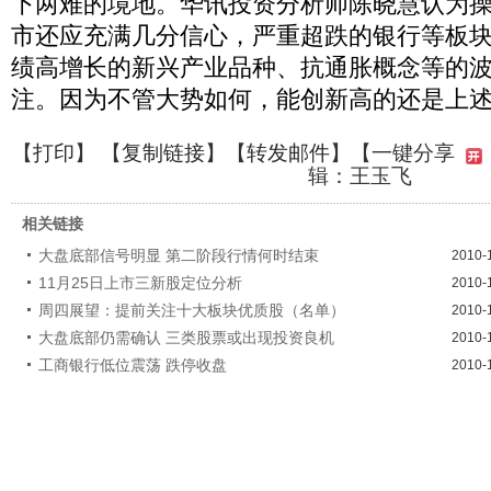
下两难的境地。华讯投资分析师陈晓慧认为
市还应充满几分信心，严重超跌的银行等板
绩高增长的新兴产业品种、抗通胀概念等的
注。因为不管大势如何，能创新高的还是上
【
打印
】 【
复制链接
】【
转发邮件
】
【一键分享
辑：王玉飞
相关链接
大盘底部信号明显 第二阶段行情何时结束
2010-
11月25日上市三新股定位分析
2010-
周四展望：提前关注十大板块优质股（名单）
2010-
大盘底部仍需确认 三类股票或出现投资良机
2010-
工商银行低位震荡 跌停收盘
2010-