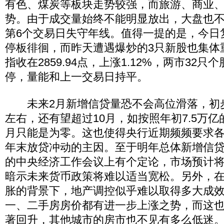
有色、煤炭等板块走势较强，而旅游、商业
势。由于成交量始终不能明显放出，大盘也不
第6个交易日失守年线。值得一提的是，今日
停板徘徊，而昨天遭遇爆炒的3只新股也集体
指收在2859.94点，上涨1.12%，两市32
停，量能和上一交易日持平。
未来2月新增信贷量恐不会高位滑落，初步测
左右，还有望超过10月，如按照年初7.5万亿
月只能是为零。这也使得央行近期频频要求
年末放贷冲动的主因。至于明年总体新增信
的中央经济工作会议上有个定论，市场预计将
暗示未来货币政策将难以适当宽松。另外，
胀的背景下，地产调控似乎难以取得多大成
一、二手房房价都有进一步上涨之势，而这
著回升，其他城市的房市也不见有多么低迷