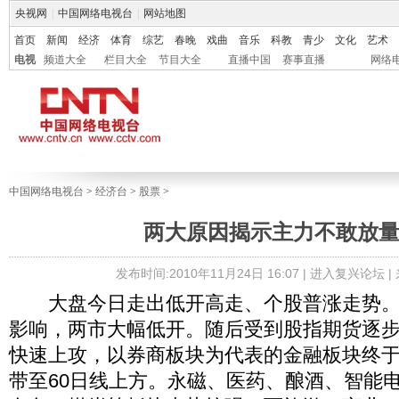
央视网
|
中国网络电视台
|
网站地图
首页
新闻
经济
体育
综艺
春晚
戏曲
音乐
科教
青少
文化
艺术
电视
频道大全
栏目大全
节目大全
直播中国
赛事直播
网络
中国网络电视台
>
经济台
>
股票
>
两大原因揭示主力不敢放
发布时间:2010年11月24日 16:07 |
进入复兴论坛
|
大盘今日走出低开高走、个股普涨走势。
影响，两市大幅低开。随后受到股指期货逐
快速上攻，以券商板块为代表的金融板块终
带至60日线上方。永磁、医药、酿酒、智能