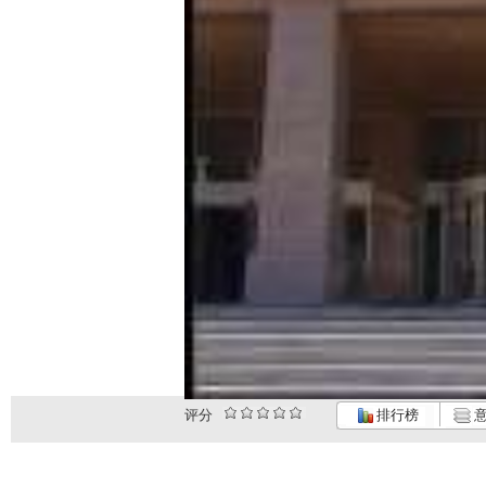
评分
排行榜
意