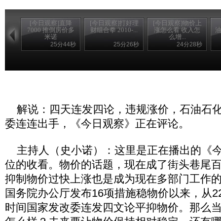
[今日观察]直降
[今日观察]打好理
[今日观察]物价上
7000 推倒房价多
财组合拳 2010-...
涨怎么看 收入怎
油
米诺
么增...
25分44秒
25分26秒
24分28秒
解说：四天连发四论，违规涨价，石油石化
委连连出手，《今日观察》正在评论。
主持人（史小诺）：这里是正在播出的《今
位的收看。物价的话题，现在成了街头巷尾
抑制物价过快上涨也是成为现在多部门工作的
国务院办公厅发布16项措施稳物价以来，从2
时间国家发改委连发四文论平抑物价。那么