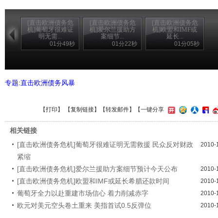
[直击欧洲债务危
[直击欧洲债务危
[直击欧洲债务危
机]葡萄牙很难证
机]爱尔兰援助方
机]欧盟和IMF或
明无需...
案细节...
延长...
01分49秒
01分22秒
01分05秒
专题:直击欧洲债务风暴
【
打印
】 【
复制链接
】【
转发邮件
】
【一键分享
相关链接
[直击欧洲债务危机]葡萄牙很难证明无需救援 民众反对财政
2010-
紧缩
[直击欧洲债务危机]爱尔兰援助方案细节预计今天公布
2010-
[直击欧洲债务危机]欧盟和IMF或延长希腊还款时间
2010-
葡萄牙全力以赴重建市场信心 着力削减赤字
2010-
欧元对美元空头卷土重来 美指首试0.5反弹位
2010-