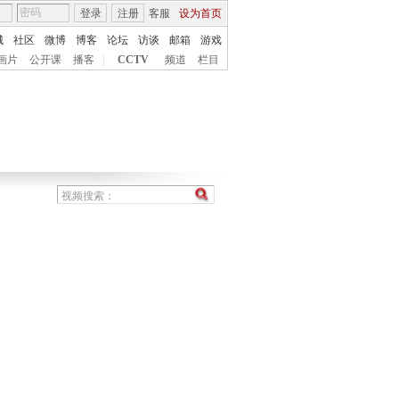
登录
注册
客服
设为首页
城
社区
微博
博客
论坛
访谈
邮箱
游戏
画片
公开课
播客
|
CCTV
频道
栏目