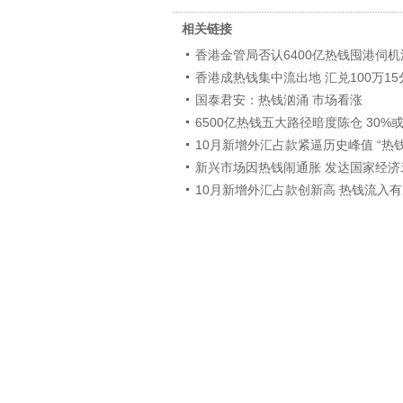
相关链接
香港金管局否认6400亿热钱囤港伺
香港成热钱集中流出地 汇兑100万1
国泰君安：热钱汹涌 市场看涨
6500亿热钱五大路径暗度陈仓 30%
10月新增外汇占款紧逼历史峰值 “热钱
新兴市场因热钱闹通胀 发达国家经济
10月新增外汇占款创新高 热钱流入