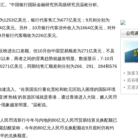
结汇。”中国银行国际金融研究所高级研究员温彬分析。
253亿美元，银行代客售汇为677亿美元；9月则分别为
84亿美元。另外，10月银行代客涉外收入为1664亿美元，对外
公司
；9月银行代客顺收为226亿美元。
进出口差额。但10月份中国贸易顺差为271亿美元，不及
以来，两者之间的背离趋势就越发明显。数据显示，7-10月
8和271亿美元，同期结售汇顺差则分别为266、291、284和576
加多
后谷
王老
速流入。“在美国实行量化宽松和欧元区陷入困境的国际环境
亚洲‘热钱’的首选区域就是香港，通过香港进入大陆，赌人民币
一现象越发明显。”温彬说。
人民币清算行今年与内地的80亿元人民币贸易结算兑换配额已
裁彭醒棠称，今年的80亿元人民币兑换配额在9月底时仍有约
一半的兑换额度。