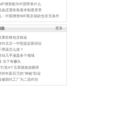
IMF增资能为中国带来什么
造血还需依靠基本制度变革
凡：中国增资IMF既非捐款也非无条件
精选
更多
发票价格包含税金
将向北京一中院提起新诉讼
不用该怎么放？
活动几乎涵盖各个领域
银 当下有赚头
0万打造4个五星级旅游厕所
那些年薪百万的“神秘”职业
返修因代工厂为二流作坊