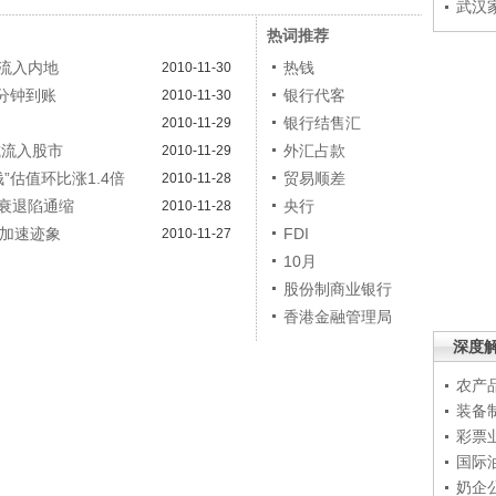
武汉
热词推荐
机流入内地
热钱
2010-11-30
5分钟到账
银行代客
2010-11-30
银行结售汇
2010-11-29
或流入股市
外汇占款
2010-11-29
”估值环比涨1.4倍
贸易顺差
2010-11-28
衰退陷通缩
央行
2010-11-28
有加速迹象
FDI
2010-11-27
10月
股份制商业银行
香港金融管理局
深度
农产
装备
彩票
国际
奶企