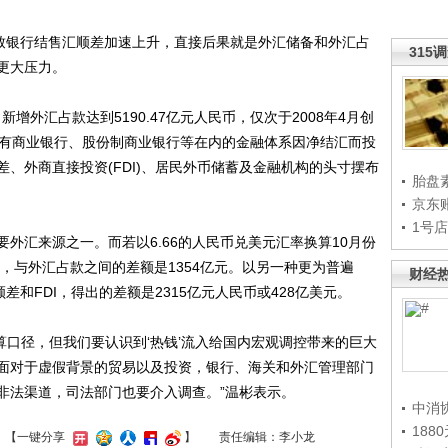
致银行结售汇顺差加速上升，直接后果就是外汇储备和外汇占
315
更大压力。
增外汇占款达到5190.47亿元人民币，仅次于2008年4月创
、国有商业银行、股份制商业银行等在内的金融体系因净结汇而投
、外商直接投资(FDI)、居民外币储蓄及金融机构的头寸摆布
胎盘
京东
1号
汇来源之一。而若以6.66的人民币兑美元汇率换算10月份
币，与外汇占款之间的差额是1354亿元。以另一种更为普遍
财经
差和FDI，得出的差额是2315亿元人民币或428亿美元。
口径，但我们要认识到‘热钱’流入给国内宏观调控带来的巨大
面对于虚假背景的贸易以及投资，银行、海关和外汇管理部门
非法渠道，司法部门也要介入调查。”温彬表示。
中消
188
】
【一键分享
】
责任编辑：李小龙