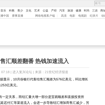
音乐
科教
青少
文化
艺术
公益
产经
汽车
旅游
健康
时尚
三农
商
直播中国
赛事直播
网络电视客户端
|
高清
电影
电视剧
纪录片
动
结售汇顺差翻番 热钱加速流入
7:18 |
进入复兴论坛
| 来源：21世纪经济报道
显示，10月份银行代客结售汇顺差为576亿美元，环比增长
253亿美元。
入有一定关系，而结汇量大增一部分是贸易顺差和直接投资所
汇或延迟付汇等渠道流入，会进一步导致结汇增加而售汇减少，另