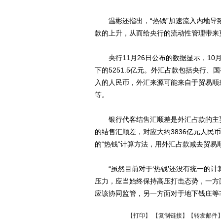
温彬还指出，“热钱”加速流入内地导
款的上升，从而给央行的流动性管理带来
央行11月26日公布的数据显示，10月新
下的5251.5亿元。外汇占款包括央行
入的人民币，外汇来源可能来自于贸易顺差
等。
银行代客结售汇顺差是外汇占款的主要外
的结售汇顺差，对应大约3836亿元人民
的“热钱”计算方法，用外汇占款减去贸易顺
“虽然目前对于‘热钱’还没有统一的计算
压力，应当始终保持高压打击态势，一方
应该协同监管，另一方面对于地下钱庄等
【
打印
】 【
复制链接
】【
转发邮件