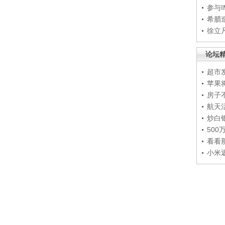
参与
希腊
徐立
论坛
超市
苹果
房子
航天
炒白
50
看看
小米