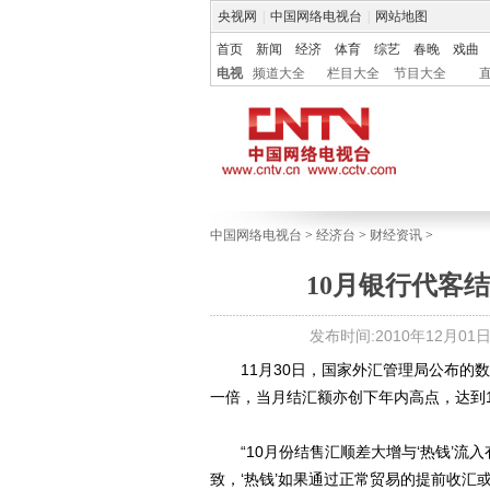
央视网
|
中国网络电视台
|
网站地图
首页
新闻
经济
体育
综艺
春晚
戏曲
电视
频道大全
栏目大全
节目大全
中国网络电视台
>
经济台
>
财经资讯
>
10月银行代客
发布时间:2010年12月01日 0
11月30日，国家外汇管理局公布的数据
一倍，当月结汇额亦创下年内高点，达到1
“10月份结售汇顺差大增与‘热钱’流
致，‘热钱’如果通过正常贸易的提前收