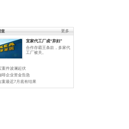
调查
更多
宜家代工厂成“弃妇”
合作存霸王条款，多家代
工厂被关。
宝案件波澜起伏
咖啡企业资金告急
吉案最迟7月底有结果