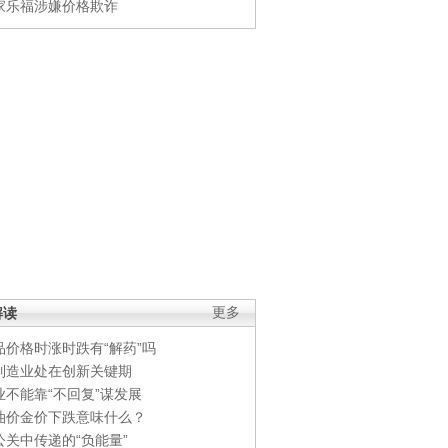
家乐福涉嫌价格欺诈
解读
更多
品价格时涨时跌有“解药”吗
制造业处在创新关键期
业不能靠“不回复”谋发展
油价金价下跌意味什么？
公关中传递的“负能量”