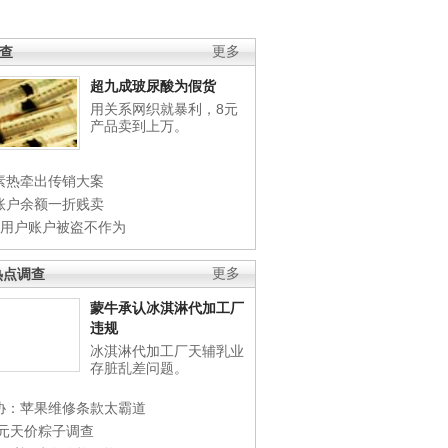
调查
更多
超九成玻尿酸为假货
用关系网织就暴利，8元
产品卖到上万。
素热牵出传销大案
账户余额一折贱卖
店用户账户被盗不作为
热点调查
更多
蒙牛承认冰淇淋代加工厂
违规
冰淇淋代加工厂天辅乳业
存脏乱差问题。
协：苹果维修条款太霸道
0元天价粽子调查