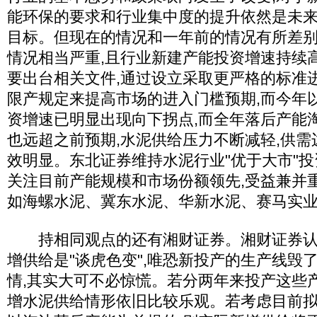
能环保的要求和行业集中度的提升依然是未
目标。但现在的情况和一年前的情况有所差别
情况相当严重,且行业新建产能投资增速持续
要出台相关文件,通过设立采取更严格的标准
限产规定来提高市场的进入门槛预期,而今年
资增速已明显出现向下拐点,而全年落后产能淘汰
也远超之前预期,水泥供给压力不断减轻,供需
效明显。东北证券维持水泥行业"优于大市"
关注目前产能规模和市场份额领先,受益兼并
如海螺水泥、冀东水泥、华新水泥、赛马实
持相同观点的还有湘财证券。湘财证券认为
增供给是"谈虎色变",唯恐新投产的生产线毁
情,其实大可不必惊慌。若分两年来投产这些产能,
增水泥供给情形依旧比较乐观。若考虑目前