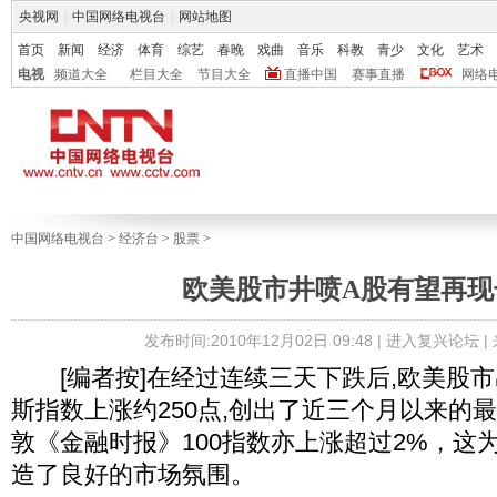
央视网
|
中国网络电视台
|
网站地图
首页
新闻
经济
体育
综艺
春晚
戏曲
音乐
科教
青少
文化
艺术
电视
频道大全
栏目大全
节目大全
直播中国
赛事直播
网络
中国网络电视台
>
经济台
>
股票
>
欧美股市井喷A股有望再现
发布时间:2010年12月02日 09:48 |
进入复兴论坛
|
[编者按]在经过连续三天下跌后,欧美股市
斯指数上涨约250点,创出了近三个月以来的
敦《金融时报》100指数亦上涨超过2%，这
造了良好的市场氛围。