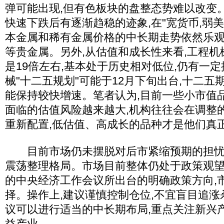
弹可能出现,但有色板块的盘整态势难以改变
快速下跌后有逐渐趋稳的迹象,在"宽货币,弱美
本金属和稀有金属价格的中长期走势依然乐观
等贵金属。另外,从估值和成长性来看,工程
是19倍左右,基本处于历史相对低位,仍有一
械"十二五规划"可能于12月下旬出台,十二
能保持较快增速。笔者认为,目前一些小市值
面临的估值风险越来越大,机构往往会在调整
重新配置,低估值、高成长的品种才是他们真
目前市场仍未摆脱对后市紧缩预期的担忧,
震荡整理格局。市场目前整体仍处于政策观望期
的中央经济工作会议所出台的明确政策方向,
择。操作上,建议谨慎控制仓位,不宜盲目追涨
议可以进行适当的中长期布局,重点关注新兴
益产业。