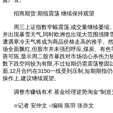
招商期货:期指震荡 继续保持观望
周三上证指数窄幅震荡,成交量继续萎缩。
并出现暴雪天气,同时欧洲也出现大范围强降
遭遇寒冷天气将成为商品价格走高的推手。然
场全面飘红,但股市并未强烈呼应,煤炭、有
善可陈,显示周二股市暴跌对市场信心杀伤力
数下跌空间较为有限,不过短期仍需震荡整固
面,12月合约在3150一线受到压制,短期期
操作上,建议继续观望。
调整市赚钱有术 基金经理逆势淘金"制造
⊙记者 安仲文 ○编辑 陈羽 张亦文