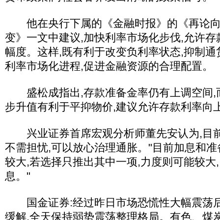
他在央行下属的《金融时报》的《再论向
变》一文中建议,加快利率市场化步伐,允许
幅度。这样,既有利于改变负利率状态,抑制通
利率市场化进程,促进金融资源的合理配置。
盛松成指出,存款准备金率仍有上调空间,
步升值有利于平抑物价,建议允许存款利率向
兴业证券首席宏观分析师董先安认为,目前
不需担忧,可以放心治理通胀。"目前加息和
较大,若选择只推出其中一项,力度则可能较大,
息。"
国金证券:经过昨日市场恐慌性大幅震荡后
缓解,全天保持弱势震荡整理格局。有色、煤