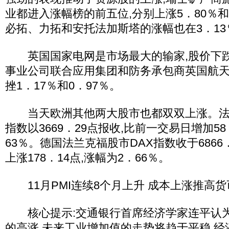
业都进入涨幅榜的前五位,分别上涨5．80％和
必拓、力拓和安托法加斯塔的涨幅也在3．13
英国国家电网是市场最大的输家,股价下跌2
事业公司联合应用集团和防务承包商英国航
挫1．17％和0．97％。
当天欧洲其他两大股市也都双双上涨。法国
指数以3669．29点报收,比前一交易日增加58
63％。德国法兰克福股市DAX指数收于6866
上涨178．14点,涨幅为2．66％。
11月PMI连续8个月上升 成本上涨推高
核心提示:交通银行首席经济学家连平认为
的高涨,未来工业增加值的走势将趋于平稳,