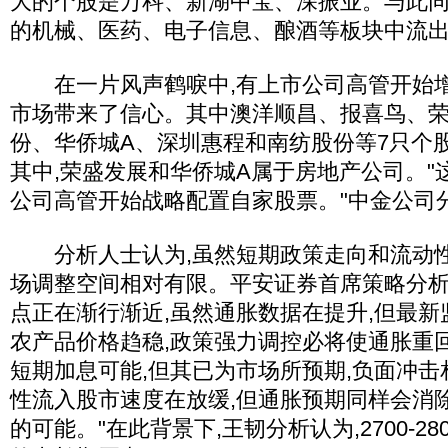
大的个股是万科、新湖中宝、深振业。与此同
的机械、医药、电子信息、酿酒等板块中流
在一片风声鹤唳中,有上市公司高管开始增
市场带来了信心。其中澳洋顺昌、报喜鸟、
份、华侨城A、深圳惠程和南纺股份等7只个
其中,荣盛发展和华侨城A属于房地产公司。"
公司高管开始战略配置自家股票。"中金公司
分析人士认为,虽然短期政策走向和流动性
场调整空间相对有限。平安证券首席策略分析
点正在渐行渐近,虽然通胀数据在提升,但最
农产品价格趋稳,政策强力调控必将使通胀重
短期加息可能,但其已为市场所预期,负面冲
性流入股市速度在放缓,但通胀预期同样会消
的可能。"在此背景下,王韧分析认为,2700-2