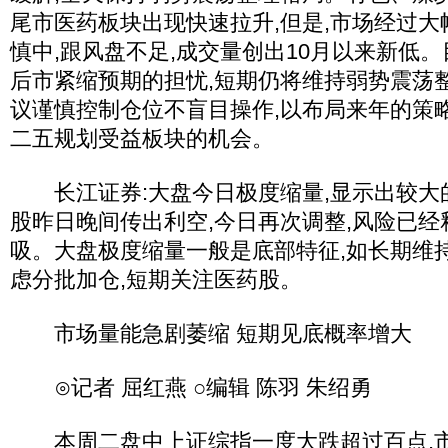
尾市医药板块出现快速拉升,但是,市场经过
慎中,跟风盘不足,成交量创出10月以来新低
后市紧缩预期的担忧,短期仍将维持弱势震荡
议谨慎控制仓位不盲目操作,以布局来年的策
二五规划受益板块的机会。
长江证券:大盘今日极度缩量,显示出较大
股昨日晚间传出利空,今日再次调整,风险已经
吸。大盘极度缩量一般是底部特征,如长期维
虑分批加仓,短期关注医药股。
市场量能急剧萎缩 短期见底概率增大
⊙记者 屈红燕 ○编辑 陈羽 朱绍勇
本周二盘中上证综指一度大跌超过百点,市