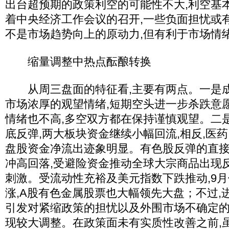
出台超预期的政策利空的可能性不大,利空基
着中央经济工作会议的召开,一些负面担忧或
不是市场趋势向上的原动力,但有利于市场情
缩量调整中热点酝酿转换
从周三盘面的特征看,主要有两点。一是成
市场浓厚的观望情绪,短期空头进一步杀跌意
情绪也不高,多空双方都在保持谨慎观望。二
底反弹,两大板块资金继续小幅回流,相反,医
盘股资金净流出迹象明显。有色股反弹的直
冲高回落,受避险资金推动全球大宗商品出现
刺激。受流动性充裕及美元指数下跌推动,9
涨,A股有色金属股票也大幅领先大盘；不过,进
引发对紧缩政策的担忧以及外围市场不确定的
现较大调整。在政策面未有实质性改善之前,