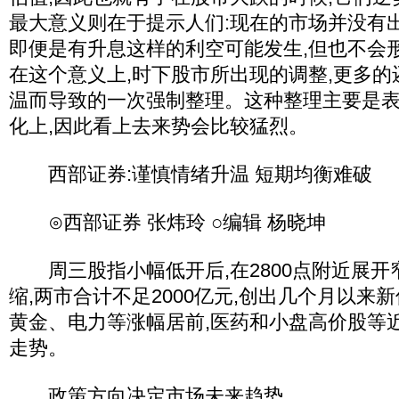
最大意义则在于提示人们:现在的市场并没有
即便是有升息这样的利空可能发生,但也不会
在这个意义上,时下股市所出现的调整,更多
温而导致的一次强制整理。这种整理主要是
化上,因此看上去来势会比较猛烈。
西部证券:谨慎情绪升温 短期均衡难破
⊙西部证券 张炜玲 ○编辑 杨晓坤
周三股指小幅低开后,在2800点附近展开
缩,两市合计不足2000亿元,创出几个月以来
黄金、电力等涨幅居前,医药和小盘高价股等
走势。
政策方向决定市场未来趋势