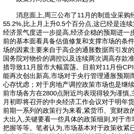
消息面上,周三公布了11月的制造业采购经理
55.2%,比上月上升0.5个百分点,这已经是连
经济景气度进一步提高,经济企稳的预期进一
前的基本面看具备估值修复和支撑市场的条
场的因素主要来自于高企的通胀数据而引发的
国务院对物价的调控以及连续两次调高存款
措导致11月股市大幅震荡。目前对11月份CP
能再次创出新高,市场对于央行管理通胀预期
心存忧虑；对于房地产调控政策市场也是继
前市场各方在2800点附近均表现得较为谨慎
月初即将召开的中央经济工作会议对于明年
前期一系列的政策行为来看,紧货币、宽财政
大出入,关键要看一些具体的政策细则,对于
把握等等。笔者认为,市场基本对于政策收紧