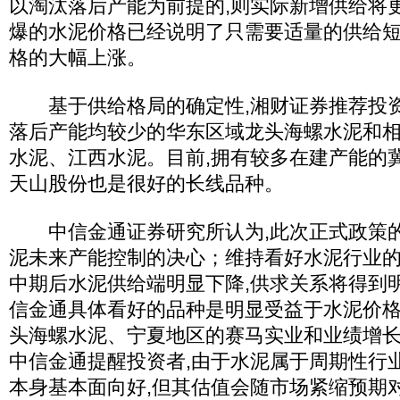
以淘汰落后产能为前提的,则实际新增供给将
爆的水泥价格已经说明了只需要适量的供给
格的大幅上涨。
基于供给格局的确定性,湘财证券推荐投资
落后产能均较少的华东区域龙头海螺水泥和
水泥、江西水泥。目前,拥有较多在建产能的
天山股份也是很好的长线品种。
中信金通证券研究所认为,此次正式政策的
泥未来产能控制的决心；维持看好水泥行业的观点
中期后水泥供给端明显下降,供求关系将得到
信金通具体看好的品种是明显受益于水泥价
头海螺水泥、宁夏地区的赛马实业和业绩增
中信金通提醒投资者,由于水泥属于周期性行
本身基本面向好,但其估值会随市场紧缩预期