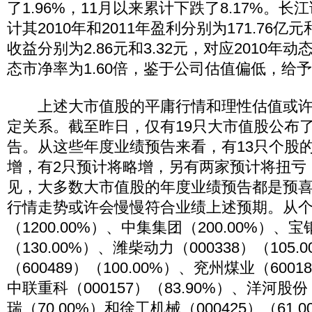
了1.96%，11月以来累计下跌了8.17%。长江
计其2010年和2011年盈利分别为171.76亿元
收益分别为2.86元和3.32元，对应2010年动
态市净率为1.60倍，鉴于公司估值偏低，给
上述大市值股的平庸行情和理性估值或许
定关系。截至昨日，仅有19只大市值股公布了
告。从这些年度业绩预告来看，有13只个股的
增，有2只预计将略增，另有两家预计将扭亏
见，大多数大市值股的年度业绩预告都是预
行情走势或许会慢慢符合业绩上述预期。从
（1200.00%）、中集集团（200.00%）、
（130.00%）、潍柴动力（000338）（105
（600489）（100.00%）、兖州煤业（60018
中联重科（000157）（83.90%）、洋河股份
瑞（70.00%）和徐工机械（000425）（61.