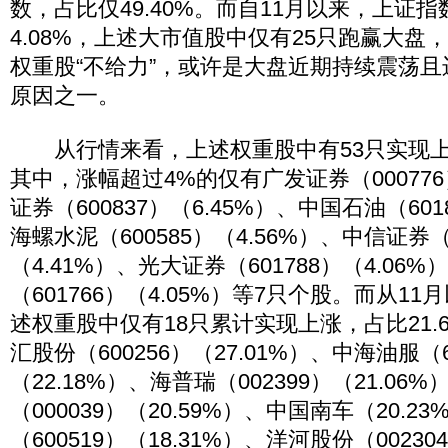
数，占比仅49.40%。而自11月以来，上证
4.08%，上述大市值股中仅有25只跑赢大盘，
权重股“不给力”，或许是大盘近期持续震荡
原因之一。
从行情来看，上述权重股中有53只实现上涨
其中，涨幅超过4%的仅有广发证券（000776
证券（600837）（6.45%）、中国石油（601
海螺水泥（600585）（4.56%）、中信证券（6
（4.41%）、光大证券（601788）（4.06
（601766）（4.05%）等7只个股。而从1
述权重股中仅有18只累计实现上涨，占比21.
汇股份（600256）（27.01%）、中海油服（6
（22.18%）、海普瑞（002399）（21.06
（000039）（20.59%）、中国南车（20.2
（600519）（18.31%）、洋河股份（00230