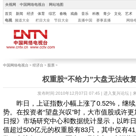
央视网
|
中国网络电视台
|
网站地图
首页
新闻
经济
体育
综艺
春晚
戏曲
音乐
科教
青少
文化
艺术
电视
频道大全
栏目大全
节目大全
直播中国
赛事直播
网络
中国网络电视台
>
经济台
>
股票
>
权重股“不给力”大盘无法收
发布时间:2010年12月07日 07:45 |
进入复兴论坛
|
昨日，上证指数小幅上涨了0.52%，继续
势。在投资者“望盘兴叹”时，大市值股或许
日报》市场研究中心和数据统计显示，以昨
值超过500亿元的权重股有83只，其中仅有4