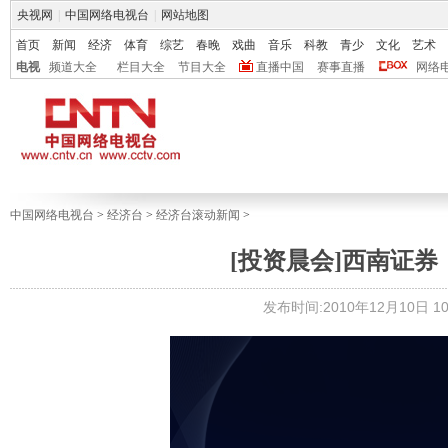
央视网
|
中国网络电视台
|
网站地图
首页
新闻
经济
体育
综艺
春晚
戏曲
音乐
科教
青少
文化
艺术
电视
频道大全
栏目大全
节目大全
直播中国
赛事直播
网络
中国网络电视台
>
经济台
>
经济台滚动新闻
>
[投资晨会]西南证
发布时间:2010年12月10日 10: