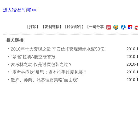
进入[交易时间]>>
【
打印
】 【
复制链接
】【
转发邮件
】
【一键分享
相关链接
2010年十大套现之最 平安信托套现海螺水泥50亿
2010-
“紧缩”拉响A股空袭警报
2010-
麦考林之劫 仅是过度包装之过？
2010-
“麦考林症状”反思：资本推手过度包装？
2010-
散户、券商、私募理财策略“面面观”
2010-