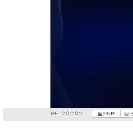
评分
排行榜
意