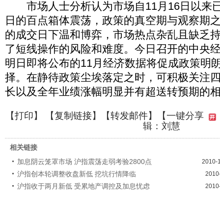
市场人士分析认为市场自11月16日以来已
日的百点箱体震荡，政策的真空期与观察期
的成交日下温和博弈，市场热点杂乱且缺乏
了短线操作的风险和难度。今日召开的中央
明日即将公布的11月经济数据将促成政策明
择。在静待政策尘埃落定之时，可积极关注
长以及全年业绩涨幅明显并有超送转预期的
【
打印
】 【
复制链接
】【
转发邮件
】
【一键分享
辑：刘慧
相关链接
加息阴云笼罩市场 沪指震荡走弱考验2800点
2010-
沪指创本轮调整收盘新低 挖坑行情降临
2010
沪指收于两月新低 受累地产调控及加息忧虑
2010