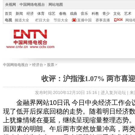
央视网
|
中国网络电视台
|
网站地图
首页
新闻
经济
体育
综艺
春晚
戏曲
音乐
科教
青少
文化
艺术
电视
频道大全
栏目大全
节目大全
直播中国
赛事直播
网络
中国网络电视台
>
经济台
>
股票
>
收评：沪指涨1.07% 两市喜
发布时间:2010年12月10日 15:16 |
进入复兴论坛
| 
金融界网站10日讯 今日中央经济工作会
现了低开后探底回稳的走势。随着明日经济
上犹豫情绪在蔓延，继续呈现缩量整理态势
面因素的明朗。午后两市突然放量冲高，两