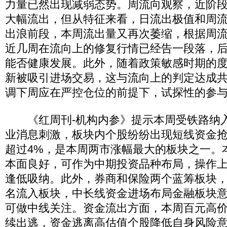
力量已然出现减弱态势。周流向观察，近阶
大幅流出，但从特征来看，日流出极值和周
出浪前段，本周流出量又再次萎缩，根据周
近几周在流向上的修复行情已经告一段落，
能否健康发展。此外，随着政策敏感时期的
新被吸引进场交易，这与流向上的判定达成
调下周应在严控仓位的前提下，试探性的参
《红周刊-机构内参》提示本周受铁路纳
业消息刺激，板块内个股纷纷出现短线资金
超过4%，是本周两市涨幅最大的板块之一。
本面良好，可作为中期投资品种布局，操作
逢低吸纳。此外，券商和保险两个蓝筹板块
名流入板块，中长线资金进场布局金融板块
可做中线关注。资金流出方面，本周百元高
续出逃，资金逃离高估值个股降低自身风险