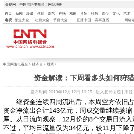
央视网
|
中国网络电视台
|
网站地图
首页
新闻
经济
体育
综艺
春晚
戏曲
音乐
科教
青少
文化
艺术
电视
频道大全
栏目大全
节目大全
直播中国
赛事直播
网络
中国网络电视台
>
经济台
>
股票
>
资金解读：下周看多头如何狩
发布时间:2010年12月12日 16:25 |
进入复兴论坛
| 来
继资金连续四周流出后，本周空方依旧占
资金净流出合计143亿元，周成交量继续萎
厚。从日流向观察，12月份的8个交易日流入
不过，平均日流量仅为34亿元，较11月下降