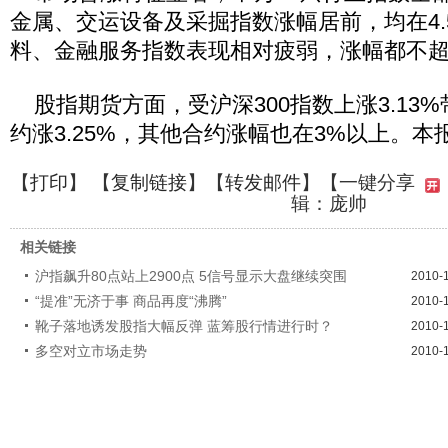
金属、交运设备及采掘指数涨幅居前，均在4.
料、金融服务指数表现相对疲弱，涨幅都不超
股指期货方面，受沪深300指数上涨3.13%带
约涨3.25%，其他合约涨幅也在3%以上。本报
【
打印
】 【
复制链接
】【
转发邮件
】
【一键分享
辑：庞帅
相关链接
沪指飙升80点站上2900点 5信号显示大盘继续突围
2010-
“提准”无济于事 商品再度“沸腾”
2010-
靴子落地诱发股指大幅反弹 蓝筹股行情进行时？
2010-
多空对立市场走势
2010-