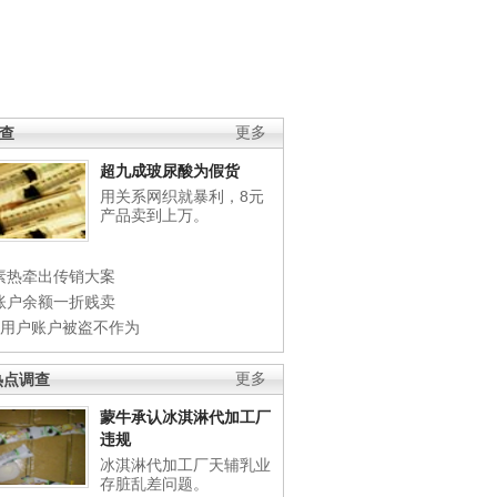
调查
更多
超九成玻尿酸为假货
用关系网织就暴利，8元
产品卖到上万。
素热牵出传销大案
账户余额一折贱卖
店用户账户被盗不作为
热点调查
更多
蒙牛承认冰淇淋代加工厂
违规
冰淇淋代加工厂天辅乳业
存脏乱差问题。