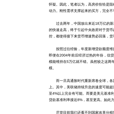
怀疑。因此，笔者以为，高房价恰恰是阻
动力。刚性需求支撑起来的买方，完全不
过去两年，中国放出来近18万亿的新
的快速走高，终于引起中央政府对于货币
控，都使得接下来货币增速势必回落，货
按照过往经验，年度新增贷款额度维持在
即便在2004年前后经济过热的年份，信
模能维持在5万亿就不错。虽然较之这两
模。
而一旦高通胀时代重新席卷全球，各国
上。其中，美联储持续升息的速度可能超
至4%以上完全有可能。而要是美元基准
贷款基准利率接近8%，甚至更高。如此
尽管目前我们还看不到国家改革分税制