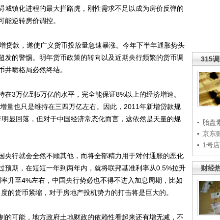
碍城镇化进程的最大拦路虎，刚性需求不足以成为房价反弹的
可能逆转房价调控。
增贷款，遂使广义货币投放量急速暴涨。今年下半年通胀势头
超发的警惕。明年货币政策的转向以及近期央行频繁的货币调
315
币井喷格局必然终结。
3万亿到5万亿的水平，完全能保证8%以上的经济增速。
贷增量也只是维持在三四万亿左右。因此，2011年新增贷款规
年明显回落，但对于中国经济常态化而言，这依然是天量的规
胎盘
京东
1号
央行就会全然不顾其他，而将全部精力用于对付通胀的恶化
过预期，在短短一年到两年内，就将联邦基准利率从0.5%拉升
财经
利率升至4%左右，中国央行势必也不得不进入加息周期，比如
力度的货币紧缩，对于房地产投机势力的打击将是巨大的。
的可能，地方政府土地财政的依赖性看起来还有增无减，不