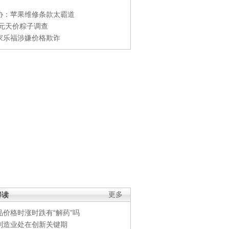
协：苹果维修条款太霸道
0元天价粽子调查
家乐福涉嫌价格欺诈
解读
更多
品价格时涨时跌有“解药”吗
制造业处在创新关键期