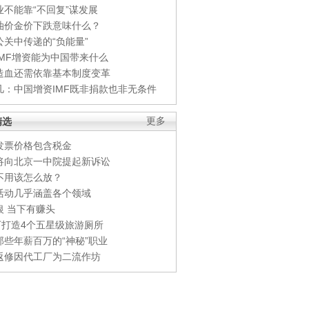
业不能靠“不回复”谋发展
油价金价下跌意味什么？
公关中传递的“负能量”
IMF增资能为中国带来什么
造血还需依靠基本制度变革
凡：中国增资IMF既非捐款也非无条件
精选
更多
发票价格包含税金
将向北京一中院提起新诉讼
不用该怎么放？
活动几乎涵盖各个领域
银 当下有赚头
0万打造4个五星级旅游厕所
那些年薪百万的“神秘”职业
返修因代工厂为二流作坊