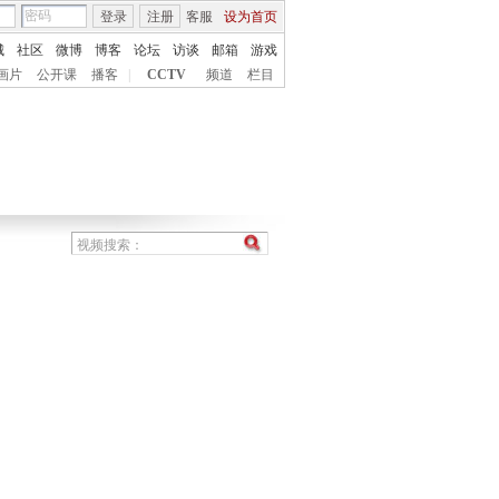
登录
注册
客服
设为首页
城
社区
微博
博客
论坛
访谈
邮箱
游戏
画片
公开课
播客
|
CCTV
频道
栏目