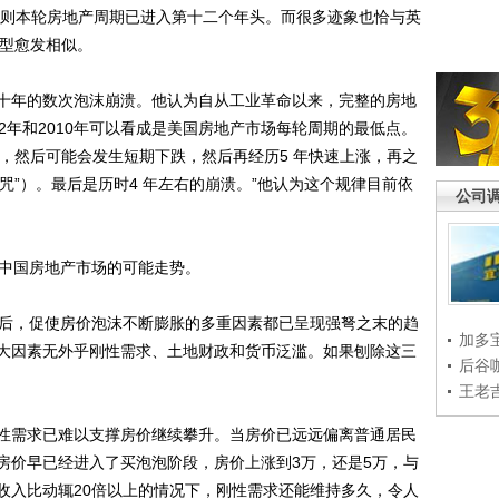
年，则本轮房地产周期已进入第十二个年头。而很多迹象也恰与英
模型愈发相似。
年的数次泡沫崩溃。他认为自从工业革命以来，完整的房地
992年和2010年可以看成是美国房地产市场每轮周期的最低点。
年，然后可能会发生短期下跌，然后再经历5 年快速上涨，再之
咒”）。最后是历时4 年左右的崩溃。”他认为这个规律目前依
公司
中国房地产市场的可能走势。
后，促使房价泡沫不断膨胀的多重因素都已呈现强弩之末的趋
加多
大因素无外乎刚性需求、土地财政和货币泛滥。如果刨除这三
后谷
王老
需求已难以支撑房价继续攀升。当房价已远远偏离普通居民
房价早已经进入了买泡泡阶段，房价上涨到3万，还是5万，与
收入比动辄20倍以上的情况下，刚性需求还能维持多久，令人