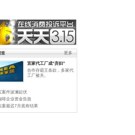
调查
更多
宜家代工厂成“弃妇”
合作存霸王条款，多家代
工厂被关。
宝案件波澜起伏
咖啡企业资金告急
吉案最迟7月底有结果