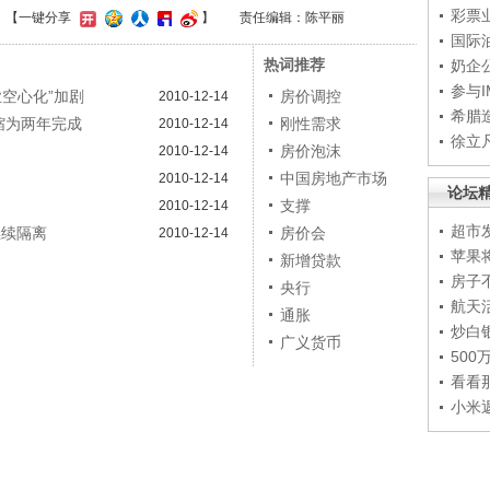
彩票
】
【一键分享
】
责任编辑：陈平丽
国际
热词推荐
奶企
参与
空心化”加剧
房价调控
2010-12-14
希腊
缩为两年完成
刚性需求
2010-12-14
徐立
房价泡沫
2010-12-14
中国房地产市场
2010-12-14
论坛
支撑
2010-12-14
超市
继续隔离
房价会
2010-12-14
苹果
新增贷款
房子
央行
航天
通胀
炒白
广义货币
50
看看
小米