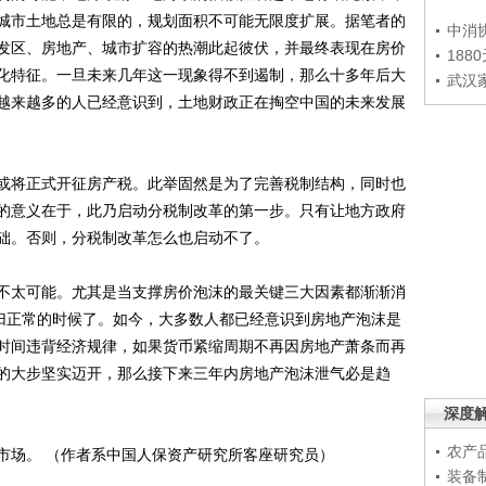
城市土地总是有限的，规划面积不可能无限度扩展。据笔者的
中消
发区、房地产、城市扩容的热潮此起彼伏，并最终表现在房价
188
化特征。一旦未来几年这一现象得不到遏制，那么十多年后大
武汉
越来越多的人已经意识到，土地财政正在掏空中国的未来发展
将正式开征房产税。此举固然是为了完善税制结构，同时也
的意义在于，此乃启动分税制改革的第一步。只有让地方政府
础。否则，分税制改革怎么也启动不了。
太可能。尤其是当支撑房价泡沫的最关键三大因素都渐渐消
回归正常的时候了。如今，大多数人都已经意识到房地产泡沫是
时间违背经济规律，如果货币紧缩周期不再因房地产萧条而再
式的大步坚实迈开，那么接下来三年内房地产泡沫泄气必是趋
深度
农产
场。 （作者系中国人保资产研究所客座研究员）
装备