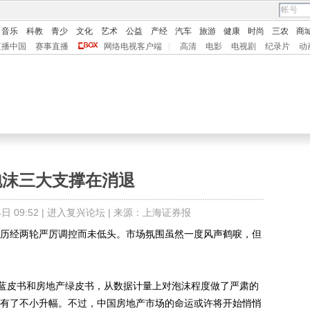
音乐
科教
青少
文化
艺术
公益
产经
汽车
旅游
健康
时尚
三农
商
直播中国
赛事直播
网络电视客户端
|
高清
电影
电视剧
纪录片
动
泡沫三大支撑在消退
 09:52 |
进入复兴论坛
| 来源：上海证券报
历经两轮严厉调控而未低头。市场氛围虽然一度风声鹤唳，但
皮书和房地产绿皮书，从数据计量上对泡沫程度做了严肃的
年又有了不小升幅。不过，中国房地产市场的命运或许将开始悄悄