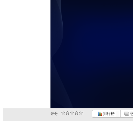
评分
排行榜
意