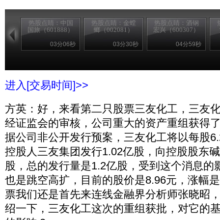
热股点睛：中国
热股点睛：金螳
热股点睛：酒钢
国旅（601888）
螂（002081）
宏兴（600307）
03分06秒
03分30秒
04分59秒
进入[交易时间]>>
方英：好，来看第二只股票三友化工，三友
经证监会的审核，公司重大的资产重组获得
据公司非公开发行预案，三友化工将以每股6.
控股人三友集团发行1.02亿股，向控股股东碱
股，总的发行量是1.2亿股，受到这个消息的
也是跳空高扩，目前的股价是8.96元，涨幅是
票我们还是首先来连线金融界分析师张晓昭
绍一下，三友化工这次的重组获批，对它的