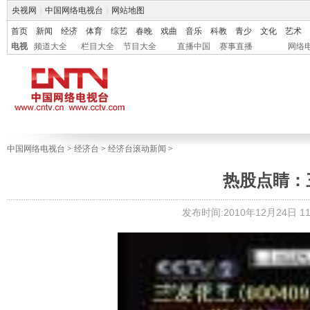
央视网
|
中国网络电视台
|
网站地图
首页
新闻
经济
体育
综艺
春晚
戏曲
音乐
科教
青少
文化
艺术
电视
频道大全
栏目大全
节目大全
直播中国
赛事直播
网络
中国网络电视台
>
经济台
>
经济台滚动新闻
>
热股点睛：三
发布时间:2010年12月24日 11: