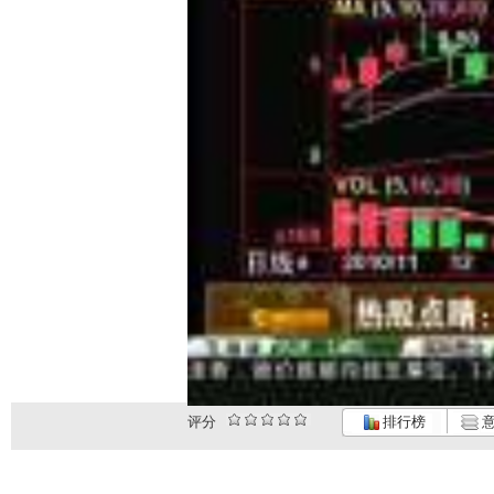
评分
排行榜
意