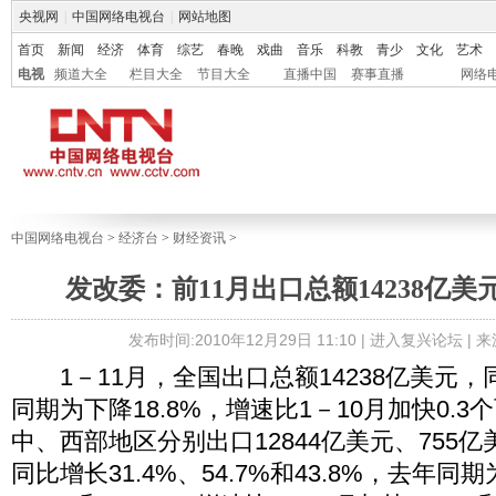
央视网
|
中国网络电视台
|
网站地图
首页
新闻
经济
体育
综艺
春晚
戏曲
音乐
科教
青少
文化
艺术
电视
频道大全
栏目大全
节目大全
直播中国
赛事直播
网络
中国网络电视台
>
经济台
>
财经资讯
>
发改委：前11月出口总额14238亿美
发布时间:2010年12月29日 11:10 |
进入复兴论坛
| 
1－11月，全国出口总额14238亿美元，
同期为下降18.8%，增速比1－10月加快0.
中、西部地区分别出口12844亿美元、755亿
同比增长31.4%、54.7%和43.8%，去年同期