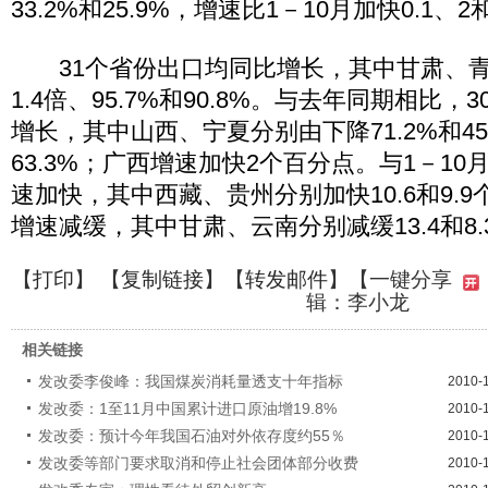
33.2%和25.9%，增速比1－10月加快0.1、2
31个省份出口均同比增长，其中甘肃、青
1.4倍、95.7%和90.8%。与去年同期相比
增长，其中山西、宁夏分别由下降71.2%和45
63.3%；广西增速加快2个百分点。与1－10
速加快，其中西藏、贵州分别加快10.6和9.9
增速减缓，其中甘肃、云南分别减缓13.4和8
【
打印
】 【
复制链接
】【
转发邮件
】
【一键分享
辑：李小龙
相关链接
发改委李俊峰：我国煤炭消耗量透支十年指标
2010-
发改委：1至11月中国累计进口原油增19.8%
2010-
发改委：预计今年我国石油对外依存度约55％
2010-
发改委等部门要求取消和停止社会团体部分收费
2010-