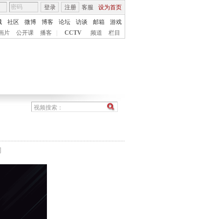
登录
注册
客服
设为首页
城
社区
微博
博客
论坛
访谈
邮箱
游戏
画片
公开课
播客
|
CCTV
频道
栏目
间