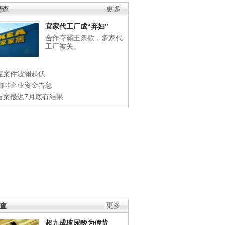
调查
更多
宜家代工厂成“弃妇”
合作存霸王条款，多家代
工厂被关。
宝案件波澜起伏
咖啡企业资金告急
吉案最迟7月底有结果
调查
更多
超九成玻尿酸为假货