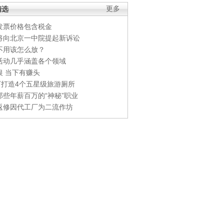
精选
更多
发票价格包含税金
将向北京一中院提起新诉讼
不用该怎么放？
活动几乎涵盖各个领域
银 当下有赚头
0万打造4个五星级旅游厕所
那些年薪百万的“神秘”职业
返修因代工厂为二流作坊