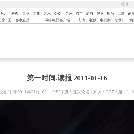
音乐
科教
青少
文化
艺术
公益
产经
汽车
旅游
健康
时尚
三农
商
直播中国
赛事直播
网络电视客户端
|
高清
电影
电视剧
纪录片
动
第一时间.读报 2011-01-16
发布时间:2011年01月16日 10:56 |
进入复兴论坛
| 来源：CCTV-第一时