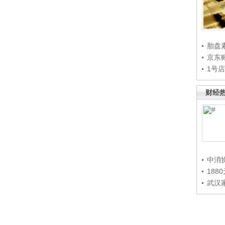
胎盘
京东
1号
财经
中消
188
武汉