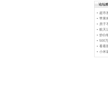
论坛
超市
苹果
房子
航天
炒白
50
看看
小米