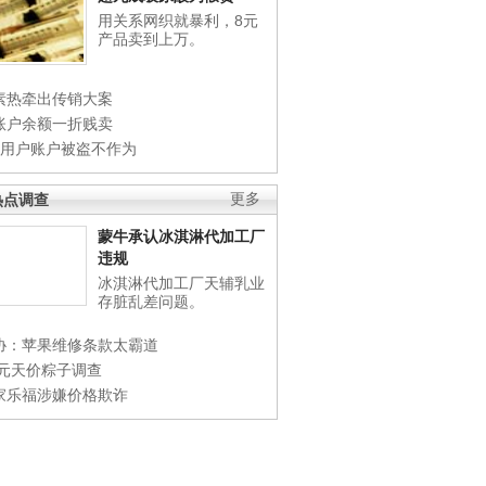
用关系网织就暴利，8元
产品卖到上万。
素热牵出传销大案
账户余额一折贱卖
店用户账户被盗不作为
热点调查
更多
蒙牛承认冰淇淋代加工厂
违规
冰淇淋代加工厂天辅乳业
存脏乱差问题。
协：苹果维修条款太霸道
0元天价粽子调查
家乐福涉嫌价格欺诈