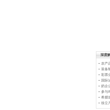
深度
农产
装备
彩票
国际
奶企
参与
希腊
徐立