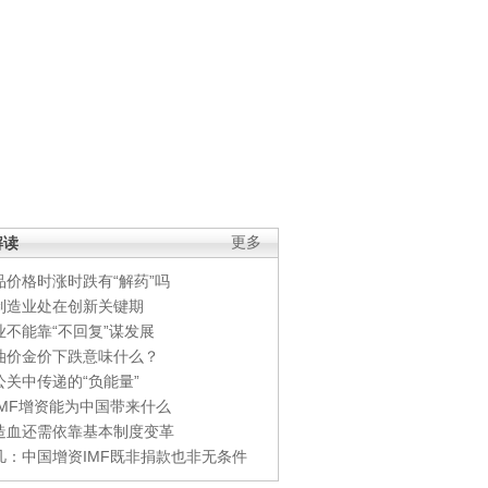
解读
更多
品价格时涨时跌有“解药”吗
制造业处在创新关键期
业不能靠“不回复”谋发展
油价金价下跌意味什么？
公关中传递的“负能量”
IMF增资能为中国带来什么
造血还需依靠基本制度变革
凡：中国增资IMF既非捐款也非无条件