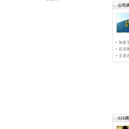
公司
加多
后谷
王老
315