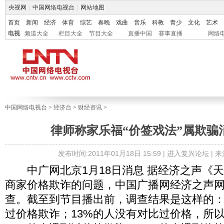
央视网
|
中国网络电视台
|
网站地图
首页
新闻
经济
体育
综艺
春晚
戏曲
音乐
科教
青少
文化
艺术
电视
频道大全
栏目大全
节目大全
直播中国
赛事直播
网络
中国网络电视台
>
经济台
>
财经资讯
>
律师称家乐福“价签戏法”属欺骗
发布时间:2011年01月18日 15:59 |
进入复兴论坛
| 
中广网北京1月18日消息 据经济之声《天
商家价格欺诈的问题，中国广播网经济之声
查。截至到节目播出前，调查结果是这样的：
过价格欺诈；13%的人没有对比过价格，所