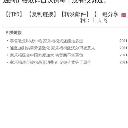
遇到价格欺诈自认倒霉，没有投诉过。
【
打印
】 【
复制链接
】【
转发邮件
】
【一键分享
辑：王玉飞
相关链接
零售教父叫板中粮 家乐福模式还能走多远
2011
通胀加剧供零矛盾激化 家乐福树敌沃尔玛变恶人
2011
家乐福吸金中国力度加大 供货商不堪重负
2011
家乐福超市被指愚弄消费者 促销价竟等于原价
2011