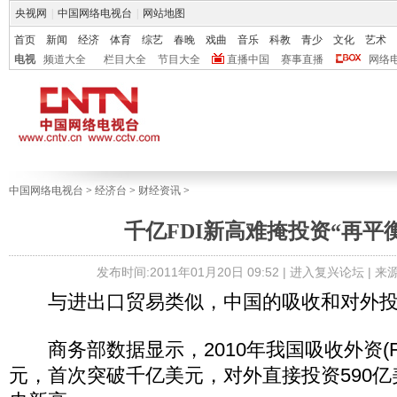
央视网
|
中国网络电视台
|
网站地图
首页
新闻
经济
体育
综艺
春晚
戏曲
音乐
科教
青少
文化
艺术
电视
频道大全
栏目大全
节目大全
直播中国
赛事直播
网络
中国网络电视台
>
经济台
>
财经资讯
>
千亿FDI新高难掩投资“再平
发布时间:2011年01月20日 09:52 |
进入复兴论坛
| 
与进出口贸易类似，中国的吸收和对外投资
商务部数据显示，2010年我国吸收外资(FDI
元，首次突破千亿美元，对外直接投资590