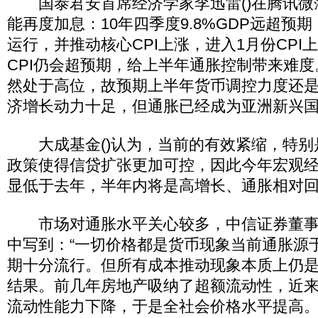
国泰君安首席经济学家李迅雷()在腾讯微薄
能再度加息：10年四季度9.8%GDP远超预期，
运行，并推动核心CPI上涨，进入1月份CPI
CPI仍会超预期，给上半年通胀控制带来难
然处于高位，故预期上半年货币调控力度还
济增长动力十足，但通胀已经成为亚洲新兴国
大成基金()认为，当前的有效紧缩，特别
政策使得信贷扩张更加可控，因此今年宏观
显低于去年，半年内将是高增长、通胀相对
市场对通胀水平关心较多，中信证券董事
中写到：“一切价格都是货币现象当前通胀源
期十分流行。但所有成本推动现象本质上仍
结果。前几年房地产吸纳了超额流动性，近
流动性能力下降，于是全社会价格水平提高