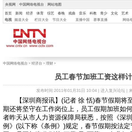
央视网
|
中国网络电视台
|
网站地图
首页
新闻
经济
体育
综艺
春晚
戏曲
音乐
科教
青少
文化
艺术
电视
频道大全
栏目大全
节目大全
直播中国
赛事直播
网络
中国网络电视台
>
经济台
>
理财
>
员工春节加班工资这样
发布时间:2011年01月31日 10:04 |
进入复兴论坛
|
【深圳商报讯】(记者 徐 恬)春节假期将
期还将坚守在工作岗位上，员工假期加班如
者昨天从市人力资源保障局获悉，按照《深
例》(以下称《条例》)规定，春节假期按法