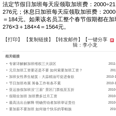
法定节假日加班每天应领取加班费：2000÷21.7
276元；休息日加班每天应领取加班费：2000÷21
＝184元。如果该名员工整个春节假期都在
276×3＋184×4＝1564元。
【
打印
】 【
复制链接
】【
转发邮件
】
【一键分享
辑：李小龙
相关链接
专家详解解加班维权三大误区
2011
元旦加班工资要还是不要 如何索要加班工资？
201
加班女性养生秘笈：大蒜精油可促进食欲
2010-
节日加班布展 筹备工作有条不紊
2010-
亚运放假加班没“三薪” 景区门票低至五折
2010
假期全加班 加班费多过月工资
2010
最高法出台解释 明确劳动者加班举证责任
2010
要加薪不要加班 如何做个快乐的零帕族
201