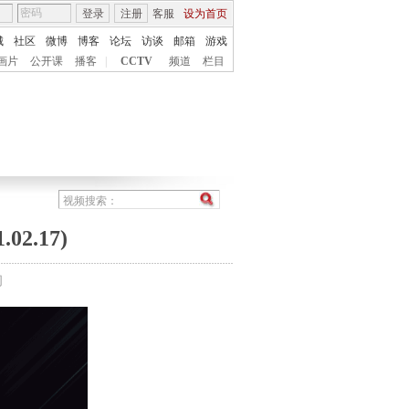
登录
注册
客服
设为首页
城
社区
微博
博客
论坛
访谈
邮箱
游戏
画片
公开课
播客
|
CCTV
频道
栏目
2.17)
间