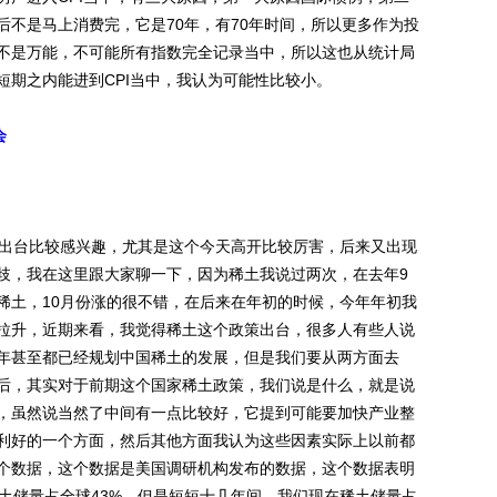
后不是马上消费完，它是70年，有70年时间，所以更多作为投
不是万能，不可能所有指数完全记录当中，所以这也从统计局
短期之内能进到CPI当中，我认为可能性比较小。
会
出台比较感兴趣，尤其是这个今天高开比较厉害，后来又出现
歧，我在这里跟大家聊一下，因为稀土我说过两次，在去年9
稀土，10月份涨的很不错，在后来在年初的时候，今年年初我
拉升，近期来看，我觉得稀土这个政策出台，很多人有些人说
年甚至都已经规划中国稀土的发展，但是我们要从两方面去
后，其实对于前期这个国家稀土政策，我们说是什么，就是说
，虽然说当然了中间有一点比较好，它提到可能要加快产业整
利好的一个方面，然后其他方面我认为这些因素实际上以前都
个数据，这个数据是美国调研机构发布的数据，这个数据表明
土储量占全球43%，但是短短十几年间，我们现在稀土储量占