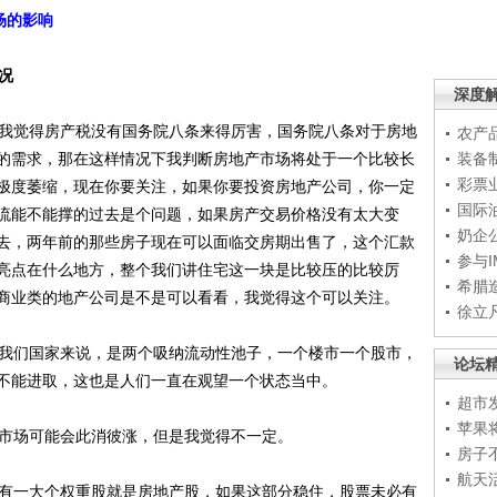
场的影响
况
深度
我觉得房产税没有国务院八条来得厉害，国务院八条对于房地
农产
的需求，那在这样情况下我判断房地产市场将处于一个比较长
装备
彩票
极度萎缩，现在你要关注，如果你要投资房地产公司，你一定
国际
流能不能撑的过去是个问题，如果房产交易价格没有太大变
奶企
去，两年前的那些房子现在可以面临交房期出售了，这个汇款
参与
亮点在什么地方，整个我们讲住宅这一块是比较压的比较厉
希腊
商业类的地产公司是不是可以看看，我觉得这个可以关注。
徐立
我们国家来说，是两个吸纳流动性池子，一个楼市一个股市，
论坛
不能进取，这也是人们一直在观望一个状态当中。
超市
苹果
市场可能会此消彼涨，但是我觉得不一定。
房子
航天
有一大个权重股就是房地产股，如果这部分稳住，股票未必有