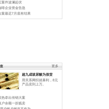
宝案件波澜起伏
咖啡企业资金告急
吉案最迟7月底有结果
调查
更多
超九成玻尿酸为假货
用关系网织就暴利，8元
产品卖到上万。
素热牵出传销大案
账户余额一折贱卖
店用户账户被盗不作为