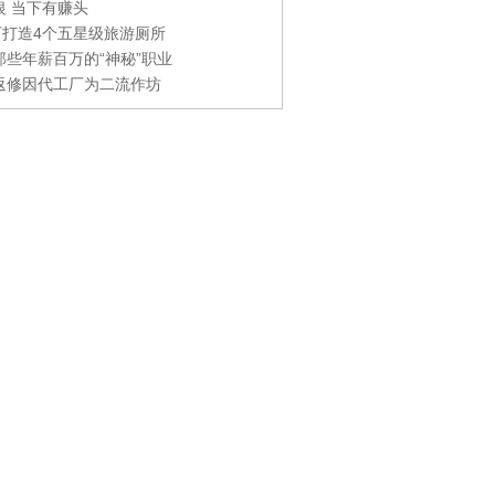
银 当下有赚头
0万打造4个五星级旅游厕所
那些年薪百万的“神秘”职业
返修因代工厂为二流作坊