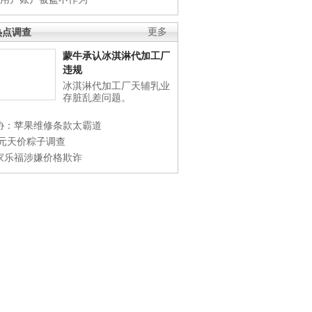
热点调查
更多
蒙牛承认冰淇淋代加工厂
违规
冰淇淋代加工厂天辅乳业
存脏乱差问题。
协：苹果维修条款太霸道
0元天价粽子调查
家乐福涉嫌价格欺诈