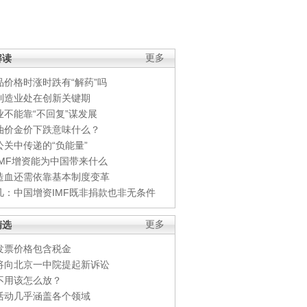
解读
更多
品价格时涨时跌有“解药”吗
制造业处在创新关键期
业不能靠“不回复”谋发展
油价金价下跌意味什么？
公关中传递的“负能量”
IMF增资能为中国带来什么
造血还需依靠基本制度变革
凡：中国增资IMF既非捐款也非无条件
精选
更多
发票价格包含税金
将向北京一中院提起新诉讼
不用该怎么放？
活动几乎涵盖各个领域