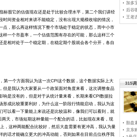
加多
后谷
指标股它的估值现在还是处于比较合理水平，第二个我们讲经
王老
段时间资金相对来讲不能稳定，没有出现大规模收缩的情况，
一点，那么再这样情况下整个市场处于稳定的状态，而中小市
这样一个市盈率，一个估值范围有存在的可能，那么这样三个
还是相对处于一个稳定期，在稳定期个股就会各个分开，各自
第一个方面我认为这一次CPI这个数据，这个数据实际上大
315
，但是我认为大家要从一个政策面对角度来看，这次调整食品
影响是没有的，但是对于从统计量来看，长期来看CPI数据拉
场形成比较重要利好，为什么这一阶段行情能启动，我认为这
们可以看一下量能上来说还是比较温和，像我们可以看到，就
随后两天，市场短期这种量能一个配合的话，比如现在来看，现
胎盘
亿以上，这种两能配合比较好，然后大盘需要有更冲高，我认为量
京东
样的话才能确立更大的冲高动能，否则如果在目前点位秩序我
1号