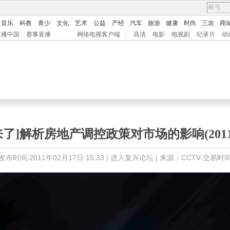
音乐
科教
青少
文化
艺术
公益
产经
汽车
旅游
健康
时尚
三农
商
直播中国
赛事直播
网络电视客户端
|
高清
电影
电视剧
纪录片
动
了]解析房地产调控政策对市场的影响(2011.0
发布时间:2011年02月17日 15:33 |
进入复兴论坛
| 来源：CCTV-交易时