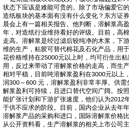
状态下应该是难能可贵的。除了市场偏爱它
造纸板块的基本面有没有什么变化？东方证
晨会上有一篇相关报告。他判断，溶解浆高
年，对造纸行业维持看好的评级。目前，高
走高。溶解浆是经过滤后较纯净的木浆，下
维的生产，粘胶可替代棉花及石化产品，用
花价格维持在25000元以上时，均可衍生出
用，反过来带动了溶解浆价格的走高，而生
相对平稳，目前吨溶解浆盈利在3000元以上
润300～600 元，溶解浆盈利非常丰厚。供
解浆盈利可持续，且进口替代空间广阔。按
能扩张计划和下游扩张速度，他们认为2012
于供不应求的阶段。目前，国内企业从去年
溶解浆产品的采购和进口，国际溶解浆价格比2
从公开资料看，生产溶解浆的相关上市公司主