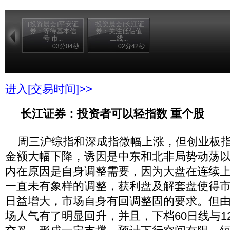
[投资晨会]平安证
[投资晨会]长江证
券：等待基本信
券：关注低估值
号 市...
二线...
03分04秒
02分42秒
进入[交易时间]>>
长江证券：投资者可以轻指数 重个股
周三沪综指和深成指微幅上涨，但创业板指
金额大幅下降，诱因是中东和北非局势动荡
内在原因是自身调整需要，因为大盘在连续上
一直未有象样的调整，获利盘及解套盘使得
日益增大，市场自身有回调整固的要求。但
场人气有了明显回升，并且，下档60日线与12