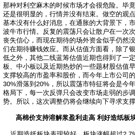
那种对利空麻木的时候市场才会很危险。毕
还是很明显的，行情并没有结束。做空的观
基本没有什么好消息，在通胀的大背景下，
波牛市行情。反复的震荡只会让散户在一次
丧失信心，而现在期待的场外资金似乎仍然
们在期待赚钱效应。而从估值方面看，除了
低之外，其他二线蓝筹估值近期也得到了一
板、中小板以及近期热炒的一些题材股估值
支撑较高的市盈率和股价，而今年上市公司
30%滑落到20%，所以震荡市特征将会是今
格局下，每一次反弹只会改变市场走弱的步
势。所以，这次调整仍将会继续向下寻求支
高棉价支持溶解浆盈利走高 利好造纸板
近期造纸板块表现较好，板块涨幅超过2.7