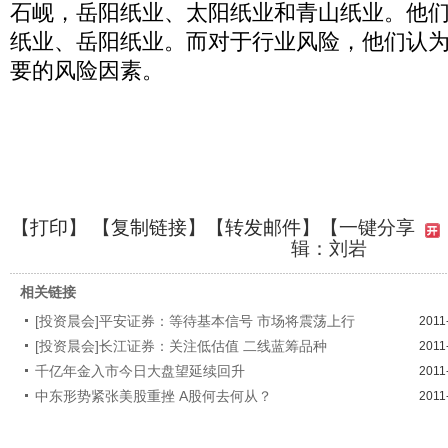
石岘，岳阳纸业、太阳纸业和青山纸业。他
纸业、岳阳纸业。而对于行业风险，他们认
要的风险因素。
【
打印
】 【
复制链接
】【
转发邮件
】
【一键分享
辑：刘岩
相关链接
[投资晨会]平安证券：等待基本信号 市场将震荡上行
2011
[投资晨会]长江证券：关注低估值 二线蓝筹品种
2011
千亿年金入市今日大盘望延续回升
2011
中东形势紧张美股重挫 A股何去何从？
2011