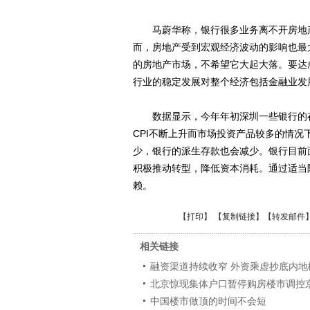
马蔚华称，银行很多业务离不开房地产
而，房地产受到宏观经济波动的影响也最
的房地产市场，不希望它大起大落。要达
行业的稳定发展对整个经济包括金融业发
数据显示，今年年初深圳一些银行的存
CPI不断上升而市场投资产品较多的情
少，银行的派生存款也会减少。银行目前
积极推动转型，降低资本消耗。通过适当
赖。
【
打印
】 【
复制链接
】【
转发邮件
相关链接
融资渠道持续收窄 外资乘虚抄底内地
北京惊现集体户口暂停购房楼市调控
中国楼市做顶的时间不会短