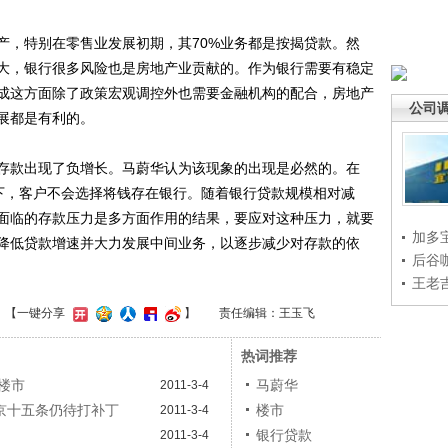
，特别在零售业发展初期，其70%业务都是按揭贷款。然
大，银行很多风险也是房地产业贡献的。作为银行需要有稳定
成这方面除了政策宏观调控外也需要金融机构的配合，房地产
公司
展都是有利的。
款出现了负增长。马蔚华认为该现象的出现是必然的。在
况下，客户不会选择将钱存在银行。随着银行贷款规模相对减
面临的存款压力是多方面作用的结果，要应对这种压力，就要
加多
降低贷款增速并大力发展中间业务，以逐步减少对存款的依
后谷
王老
】
【一键分享
】
责任编辑：王玉飞
热词推荐
楼市
马蔚华
2011-3-4
京十五条仍待打补丁
楼市
2011-3-4
银行贷款
2011-3-4