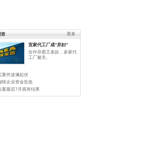
调查
更多
宜家代工厂成“弃妇”
合作存霸王条款，多家代
工厂被关。
宝案件波澜起伏
咖啡企业资金告急
吉案最迟7月底有结果