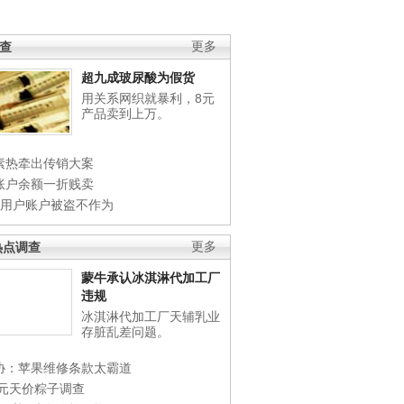
调查
更多
超九成玻尿酸为假货
用关系网织就暴利，8元
产品卖到上万。
素热牵出传销大案
账户余额一折贱卖
店用户账户被盗不作为
热点调查
更多
蒙牛承认冰淇淋代加工厂
违规
冰淇淋代加工厂天辅乳业
存脏乱差问题。
协：苹果维修条款太霸道
0元天价粽子调查