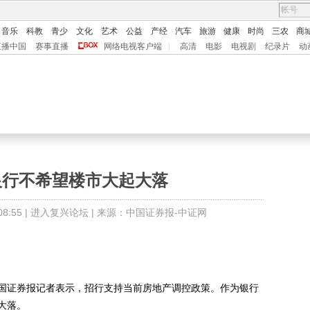
音乐
科教
青少
文化
艺术
公益
产经
汽车
旅游
健康
时尚
三农
商
直播中国
赛事直播
网络电视客户端
|
高清
电影
电视剧
纪录片
动
银行不希望楼市大起大落
:55 |
进入复兴论坛
| 来源：中国证券报-中证网
证券报记者表示，招行支持当前房地产调控政策。作为银行
大落。