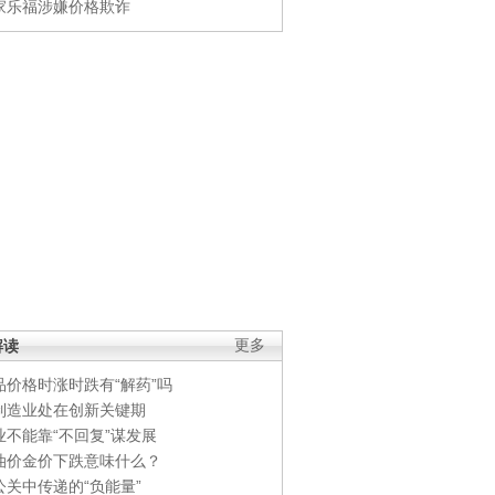
家乐福涉嫌价格欺诈
解读
更多
品价格时涨时跌有“解药”吗
制造业处在创新关键期
业不能靠“不回复”谋发展
油价金价下跌意味什么？
公关中传递的“负能量”