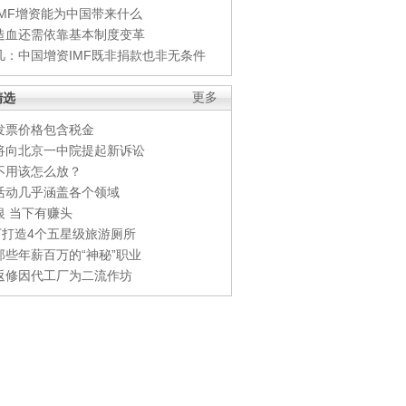
IMF增资能为中国带来什么
造血还需依靠基本制度变革
凡：中国增资IMF既非捐款也非无条件
精选
更多
发票价格包含税金
将向北京一中院提起新诉讼
不用该怎么放？
活动几乎涵盖各个领域
银 当下有赚头
0万打造4个五星级旅游厕所
那些年薪百万的“神秘”职业
返修因代工厂为二流作坊