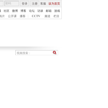
登录
注册
客服
设为首页
城
社区
微博
博客
论坛
访谈
邮箱
游戏
画片
公开课
播客
|
CCTV
频道
栏目