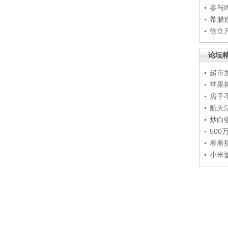
参与
希腊
徐立
论坛
超市
苹果
房子
航天
炒白
50
看看
小米