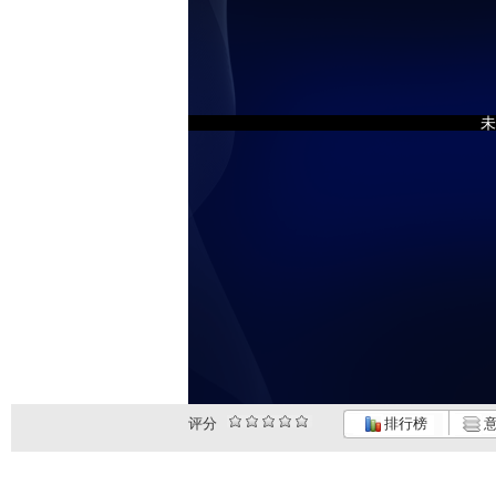
未
评分
排行榜
意