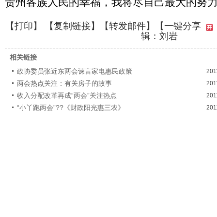
贵州各族人民的幸福，我将尽自己最大的努
【
打印
】 【
复制链接
】【
转发邮件
】
【一键分享
辑：刘岩
相关链接
政协委员张近东两会谏言家电惠民政策
201
两会热点关注：有关房子的故事
201
收入分配改革再成“两会”关注热点
201
“小丫跑两会”??《财政阳光惠三农》
201