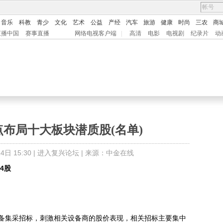
音乐
科教
青少
文化
艺术
公益
产经
汽车
旅游
健康
时尚
三农
商
直播中国
赛事直播
网络电视客户端
|
高清
电影
电视剧
纪录片
动
布局十大板块潜质股(名单)
日 15:30 |
进入复兴论坛
| 来源：中金在线
4股
集采招标，刺激相关设备商的股价表现，相关招标主要集中