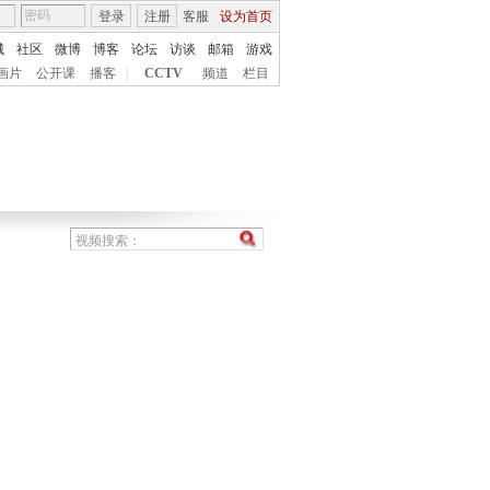
登录
注册
客服
设为首页
城
社区
微博
博客
论坛
访谈
邮箱
游戏
画片
公开课
播客
|
CCTV
频道
栏目