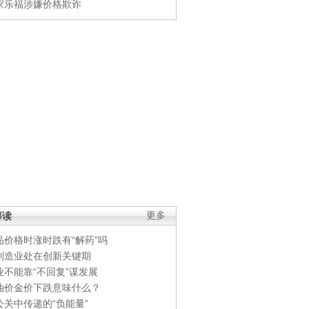
家乐福涉嫌价格欺诈
解读
更多
品价格时涨时跌有“解药”吗
制造业处在创新关键期
业不能靠“不回复”谋发展
油价金价下跌意味什么？
公关中传递的“负能量”