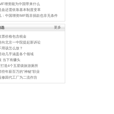
IMF增资能为中国带来什么
造血还需依靠基本制度变革
凡：中国增资IMF既非捐款也非无条件
精选
更多
发票价格包含税金
将向北京一中院提起新诉讼
不用该怎么放？
活动几乎涵盖各个领域
银 当下有赚头
0万打造4个五星级旅游厕所
那些年薪百万的“神秘”职业
返修因代工厂为二流作坊