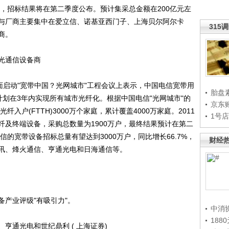
招标，招标结果将在第二季度公布。预计集采总金额在200亿元左
与厂商主要集中在爱立信、诺基亚西门子、上海贝尔阿尔卡
315
商。
光通信设备商
启动"宽带中国？光网城市"工程会议上表示，中国电信宽带用
胎盘
，计划在3年内实现所有城市光纤化。根据中国电信"光网城市"的
京东
入户(FTTH)3000万个家庭，累计覆盖4000万家庭。2011
1号
纤及终端设备，采购总数量为1900万户，最终结果预计在第二
信的宽带设备招标总量有望达到3000万户，同比增长66.7%，
财经
讯、烽火通信、亨通光电和日海通信等。
产业评级"有吸引力"。
中消
188
通光电和世纪鼎利 ( 上海证券)