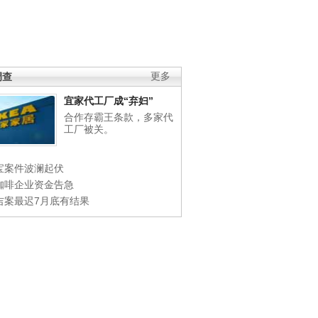
调查
更多
宜家代工厂成“弃妇”
合作存霸王条款，多家代
工厂被关。
宝案件波澜起伏
咖啡企业资金告急
吉案最迟7月底有结果