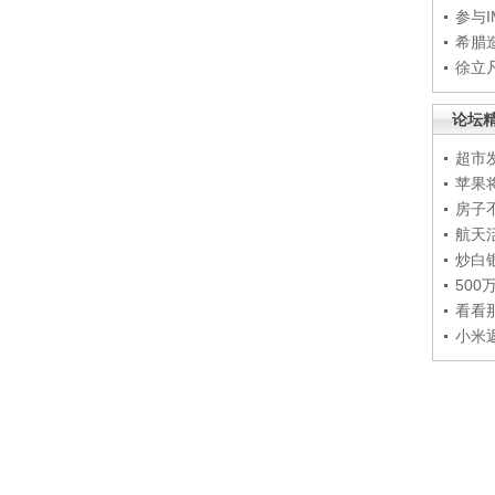
参与
希腊
徐立
论坛
超市
苹果
房子
航天
炒白
50
看看
小米