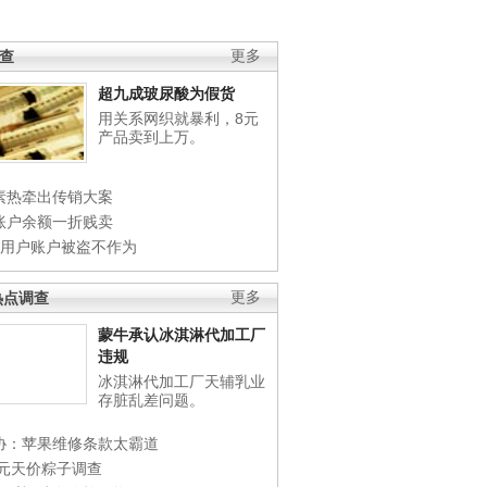
调查
更多
超九成玻尿酸为假货
用关系网织就暴利，8元
产品卖到上万。
素热牵出传销大案
账户余额一折贱卖
店用户账户被盗不作为
热点调查
更多
蒙牛承认冰淇淋代加工厂
违规
冰淇淋代加工厂天辅乳业
存脏乱差问题。
协：苹果维修条款太霸道
0元天价粽子调查