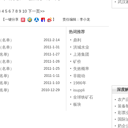
武汉
3
4
5
6
7
8
9
10
下一页>>
】
【一键分享
】
责任编辑：李小龙
热词推荐
（名单）
鼎利
2011-2-14
（名单）
洪城水业
2011-1-31
名单)
上港集团
2011-1-27
（名单）
矿价
2011-1-26
（名单）
失效概率
2011-1-25
名单)
非能动
2011-1-11
名单)
1986年
2011-1-10
深度
名单)
isuppli
2010-12-29
全球铁矿石
农产
板块
装备
彩票
国际
奶企