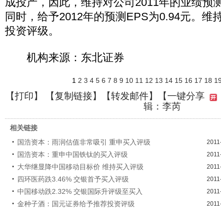
成投产，因此，维持对公司2011年的业绩预测，
同时，给予2012年的预测EPS为0.94元。维
投资评级。
机构来源：东北证券
1
2
3
4
5
6
7
8
9
10
11
12
13
14
15
16
17
18
1
【
打印
】 【
复制链接
】【
转发邮件
】
【一键分享
辑：李芮
相关链接
国浩资本：雨润估值非常吸引 重申买入评级
2011
国浩资本：重申中国铁钛的买入评级
2011
大华继显降中国移动目标价 维持买入评级
2011
四环医药跌3.46% 交银首予买入评级
2011
中国移动跌2.32% 交银国际升评级至买入
2011
金种子酒：国元证券给予推荐投资评级
2011