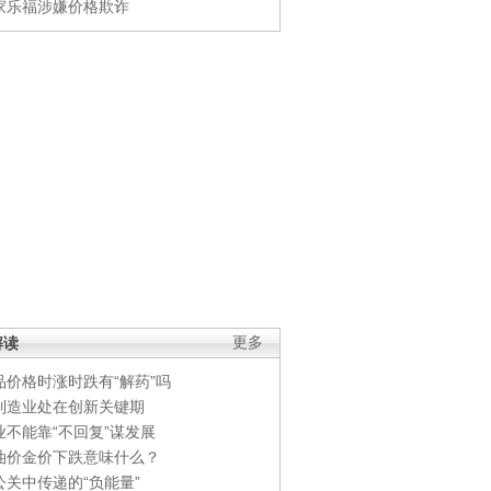
家乐福涉嫌价格欺诈
解读
更多
品价格时涨时跌有“解药”吗
制造业处在创新关键期
业不能靠“不回复”谋发展
油价金价下跌意味什么？
公关中传递的“负能量”