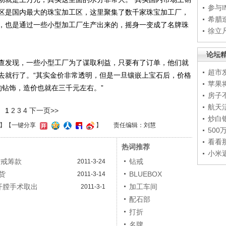
参与
湖区是国内最大的珠宝加工区，这里聚集了数千家珠宝加工厂，
希腊
，也是通过一些小型加工厂生产出来的，摇身一变成了名牌珠
徐立
论坛
发现，一些小型工厂为了谋取利益，只要有了订单，他们就
超市
去就行了。“其实金价非常透明，但是一旦镶嵌上宝石后，价格
苹果
的钻饰，造价也就在三千元左右。”
房子
航天
1
2
3
4
下一页>>
炒白
】
【一键分享
】
责任编辑：刘慧
50
看看
热词推荐
小米
钻戒筹款
钻戒
2011-3-24
货
BLUEBOX
2011-3-14
开膛手术取出
加工车间
2011-3-1
配石部
打折
名牌