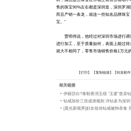
售的珠宝90%左右都是深圳造，深圳罗
而且产销一条龙，就连一些知名品牌珠宝
宝。”
贾明伟说，他经过对深圳市场进行调查
进行加工，至于质量如何，表面上能过得
就大不相同了，零售市场销售价格1万元
【
打印
】 【
复制链接
】【
转发邮件
相关链接
伊丽莎白?泰勒香消玉殒 “玉婆”曾卖
钻戒加价三倍成潜规则 洋钻多为深圳
[晨光新视界]妇女祖传钻戒被狗吞食 