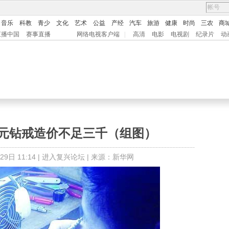
音乐
科教
青少
文化
艺术
公益
产经
汽车
旅游
健康
时尚
三农
商
直播中国
赛事直播
网络电视客户端
|
高清
电影
电视剧
纪录片
动
万元钻戒造价不足三千（组图）
日 11:14 |
进入复兴论坛
| 来源：新华网