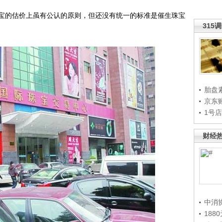
的估价上虽有公认的原则，但还没有统一的标准是催生珠宝
315
胎盘
京东
1号
财经
中消
188