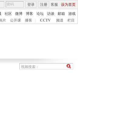
登录
注册
客服
设为首页
城
社区
微博
博客
论坛
访谈
邮箱
游戏
画片
公开课
播客
|
CCTV
频道
栏目