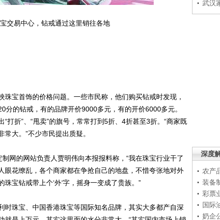
武汉
宝交易中心，钻戒通过这里销往各地
珠宝首饰的价格问题。一些市民称，他们购买钻戒时发现，
分的钻戒，有的品牌开价9000多元，有的开价6000多元。
打折”、“甩卖”的旗号，常常打到5折、4折甚至3折。“商家既
非常大。”不少市民提出质疑。
深度
定制网的网站负责人贾明伟向本报报料称，“我在珠宝行业干了
人眼花缭乱，各个商家都在争抢自己的地盘，不惜夸张地对外
农产
装备
珠宝钻戒带上个‘外‘字，摇身一变成了贵族。”
彩票
国际
时珠宝、中国香港珠宝等国际知名品牌，其实大多都产自深
奶企
动就是上万元，其实这里面的水分非常大。“其实国内市场上销