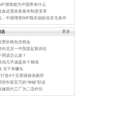
IMF增资能为中国带来什么
造血还需依靠基本制度变革
凡：中国增资IMF既非捐款也非无条件
精选
更多
发票价格包含税金
将向北京一中院提起新诉讼
不用该怎么放？
活动几乎涵盖各个领域
银 当下有赚头
0万打造4个五星级旅游厕所
那些年薪百万的“神秘”职业
返修因代工厂为二流作坊