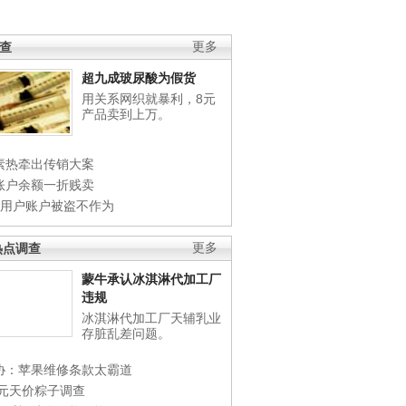
调查
更多
超九成玻尿酸为假货
用关系网织就暴利，8元
产品卖到上万。
素热牵出传销大案
账户余额一折贱卖
店用户账户被盗不作为
热点调查
更多
蒙牛承认冰淇淋代加工厂
违规
冰淇淋代加工厂天辅乳业
存脏乱差问题。
协：苹果维修条款太霸道
0元天价粽子调查