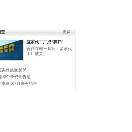
调查
更多
宜家代工厂成“弃妇”
合作存霸王条款，多家代
工厂被关。
宝案件波澜起伏
咖啡企业资金告急
吉案最迟7月底有结果