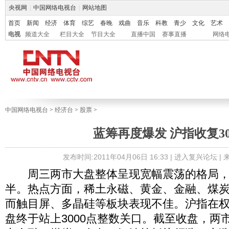
央视网
|
中国网络电视台
|
网站地图
首页
新闻
经济
体育
综艺
春晚
戏曲
音乐
科教
青少
文化
艺术
电视
频道大全
栏目大全
节目大全
直播中国
赛事直播
网络
中国网络电视台
>
经济台
>
股票
>
蓝筹再度爆发 沪指收复30
发布时间:2011年04月06日 16:33 |
进入复兴论坛
|
周三两市大盘整体呈现宽幅震荡的格局，
半。热点方面，稀土永磁、黄金、金融、煤
而触目屏、多晶硅等板块表现不佳。沪指在
盘终于站上3000点整数关口。截至收盘，两