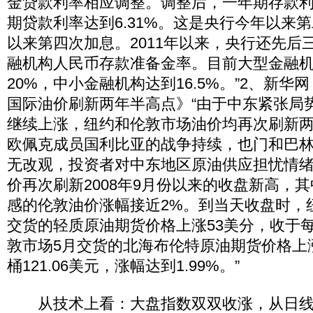
金贷款利率相应调整。调整后，一年期存款利率
期贷款利率达到6.31%。这是央行今年以来
以来第四次加息。2011年以来，央行还先后
融机构人民币存款准备金率。目前大型金融
20%，中小金融机构达到16.5%。”2、新
国际油价刷新两年半高点》“由于中东紧张局
继续上涨，纽约和伦敦市场油价均再次刷新
欧佩克成员国利比亚的战争持续，也门和巴
无改观，投资者对中东地区原油供应担忧情
价再次刷新2008年9月份以来的收盘新高，
感的伦敦油价涨幅接近2%。到当天收盘时，
交货的轻质原油期货价格上涨53美分，收于每桶
敦市场5月交货的北海布伦特原油期货价格上涨
桶121.06美元，涨幅达到1.99%。”
从技术上看：大盘指数双双收涨，从日线