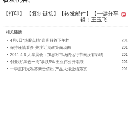
【
打印
】 【
复制链接
】【
转发邮件
】
【一键分享
辑：王玉飞
相关链接
4月6日“热股点睛”嘉宾解答下午档
201
保持谨慎看多 关注近期政策面动向
201
2011.4.6 大摩晨会：加息对市场的运行节奏没有影响
201
创业板“黑色一周”暴跌5% 王亚伟公开唱衰
201
一季度阳光私募新贵倍出 产品火爆业绩落寞
201