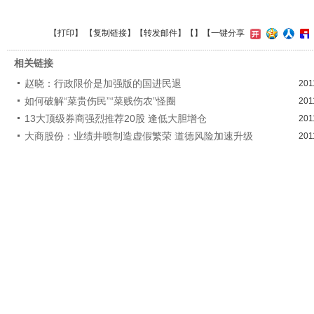
【
打印
】 【
复制链接
】【
转发邮件
】【
】
【一键分享
相关链接
赵晓：行政限价是加强版的国进民退
201
如何破解“菜贵伤民”“菜贱伤农”怪圈
201
13大顶级券商强烈推荐20股 逢低大胆增仓
201
大商股份：业绩井喷制造虚假繁荣 道德风险加速升级
201