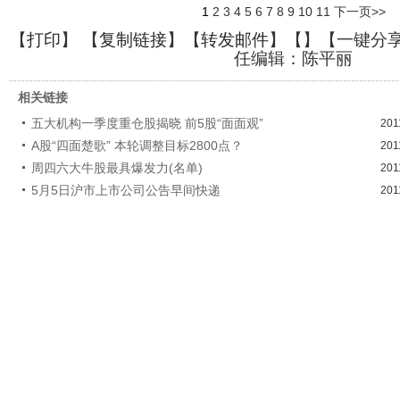
1
2
3
4
5
6
7
8
9
10
11
下一页>>
【
打印
】 【
复制链接
】【
转发邮件
】【
】
【一键分
任编辑：陈平丽
相关链接
五大机构一季度重仓股揭晓 前5股“面面观”
201
A股“四面楚歌” 本轮调整目标2800点？
201
周四六大牛股最具爆发力(名单)
201
5月5日沪市上市公司公告早间快递
201