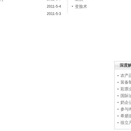
变脸术
2011-5-4
2011-5-3
深度
农产
装备
彩票
国际
奶企
参与
希腊
徐立