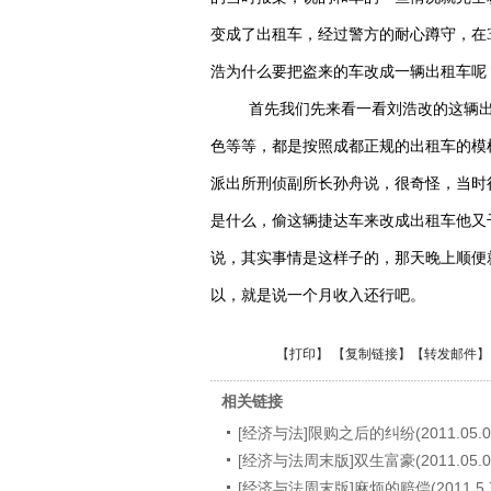
变成了出租车，经过警方的耐心蹲守，在
浩为什么要把盗来的车改成一辆出租车呢
首先我们先来看一看刘浩改的这辆
色等等，都是按照成都正规的出租车的模
派出所刑侦副所长孙舟
说，很奇怪，当时
是什么，偷这辆捷达车来改成出租车他又
说，
其实事情是这样子的，那天晚上顺便
以，就是说一个月收入还行吧。
【
打印
】 【
复制链接
】【
转发邮件
】
相关链接
[经济与法]限购之后的纠纷(2011.05.0
[经济与法周末版]双生富豪(2011.05.0
[经济与法周末版]麻烦的赔偿(2011.5.