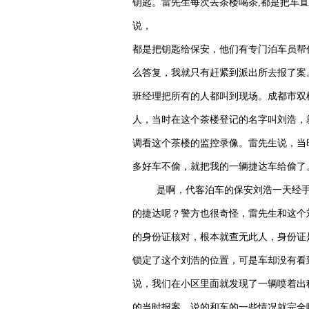
钥匙。
雷
先生每次去茶楼喝茶,都是把车直
说，
都是把钥匙给保安，他们有专门泊车员帮
么答复，我就只有赶紧到派出所去报了案
班经理把所有的人都叫到现场。
成都市双
人，当时在这个茶楼登记的名字叫刘浩，
调看这个茶楼的监控录像。
雷
先生说，
当
多好车不偷，就把我的一辆捷达车给偷了
是啊，代客泊车的保安刘浩一天经
的捷达呢？警方也很奇怪，
雷
先生和这个
的身份证核对，根本就查无此人，身份证
锁定了这个刘浩的位置，可是车却没有看
说，
我们在小区里面就发现了一辆喷着出
的当时报案，说的和车的一些情况就完全