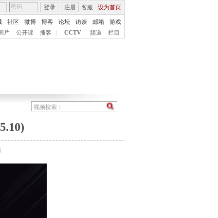
登录
注册
客服
设为首页
城
社区
微博
博客
论坛
访谈
邮箱
游戏
画片
公开课
播客
|
CCTV
频道
栏目
10)
法