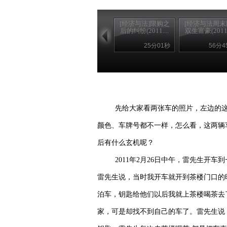
[经济与法]限购之
[经济与法周末
后的纠纷(2011....
双生富豪(2011..
25分01秒
56分4
先给大家看两张车的照片，左边的
颜色、车牌号都不一样，怎么看，这两辆
后有什么玄机呢？
2011
年
2
月
26
日
中午，雷先生开车到
雷
先生说
，当时我开车就开到茶楼门口的
泊车，钥匙给他们以后我就上茶楼喝茶去
家，可是却找不到自己的车了。
雷
先生说