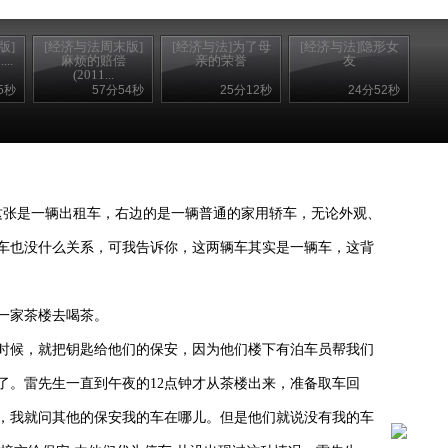
版]
[经济与法周末版]
[经济与法]为了母
[经济与法]隐形女
..
麻烦的赔偿
亲的荣誉
友
(2011...
5秒
57分54秒
25分12秒
24分52秒
这张是一辆出租车，右边的是一辆普通的家用轿车，无论外观、
车也没什么关系，可我告诉你，这两辆车其实是一辆车，这背
一家茶楼去喝茶。
时候，就把钥匙给他们的保安，因为他们楼下有泊车员帮我们
了。
雷
先生一直到午夜的12点钟才从茶楼出来，准备取车回
，
我就问其他的保安我的车在哪儿。但是他们就说没有我的车