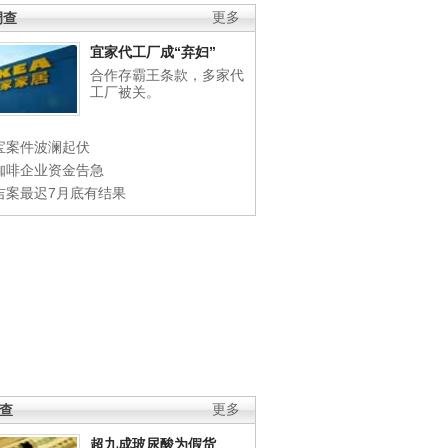
调查
更多
宜家代工厂成“弃妇”
合作存霸王条款，多家代
工厂被关。
宝案件波澜起伏
咖啡企业资金告急
吉案最迟7月底有结果
调查
更多
超九成玻尿酸为假货