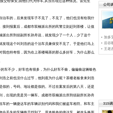
接交给保安,由他们代为停车,从没出现过这种情况。
雷
先生
公司
你泊车的，后来发现车子不见了，不见了，他们也没有给我什
。接到报案后，成都市双楠派出所的民警立刻赶到茶楼，让值
楠派出所刑侦副所长孙舟说，
就发现少了一个人，少了这个
加多
后谷
就发现这个叫刘浩的这个泊车员兼保安不见了。于是他们马上
王老
时我也特奇怪，因为在上茶楼喝茶的那么多好车，为什么那么
。
手的车不少，好车也有很多，为什么好车不偷，偏偏偷这辆银色
刘浩之前也没什么过节，他到底为什么呢？茶楼老板拿来刘浩
是假的，号码、地址都是假的。不过在案发后的第八天，还是
到，出现的竟是另一辆车。
成都市双楠派出所刑侦副所长孙舟
315
租车的一辆捷达车的车辆识别代码和我们被盗车相符。和车主
吻合丢失的车辆终于找到了，原本银色的捷达车，被改头换面