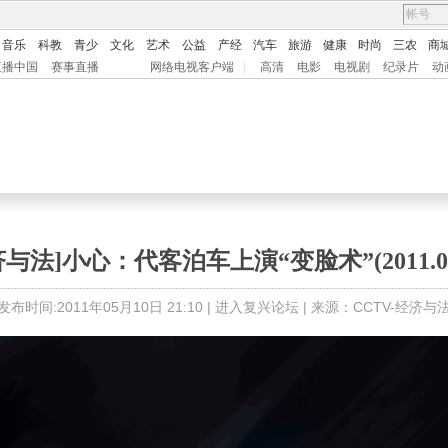
音乐
科教
青少
文化
艺术
公益
产经
汽车
旅游
健康
时尚
三农
商
直播中国
赛事直播
网络电视客户端
|
高清
电影
电视剧
纪录片
动
济与法]小心：代客泊车上演“变脸术”(2011.05.
发布时间:2011年05月10日 21:10 |
进入复兴论坛
| 来源：CCTV-经济与