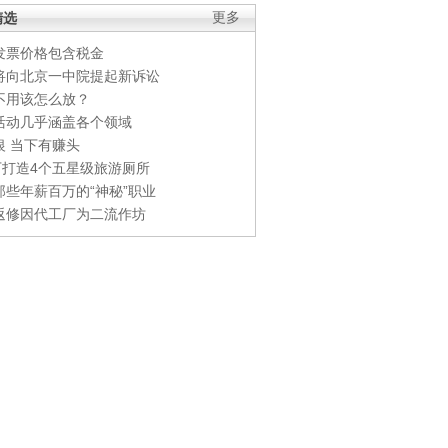
精选
更多
发票价格包含税金
将向北京一中院提起新诉讼
不用该怎么放？
活动几乎涵盖各个领域
银 当下有赚头
0万打造4个五星级旅游厕所
那些年薪百万的“神秘”职业
返修因代工厂为二流作坊