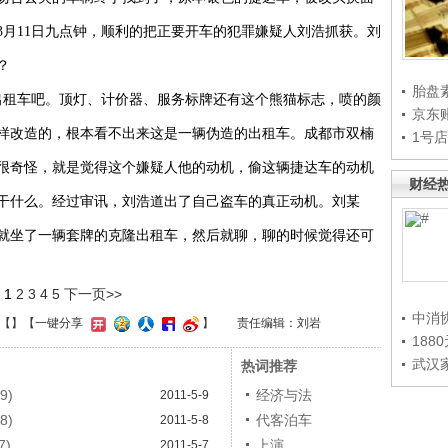
3月11日
九点钟，顺利的把正要开车的犯罪嫌疑人刘浩抓获。刘
？
胎盘
出租车吧。顶灯、计价器、服务标牌还有这个熊猫标志，喷的颜
京东
样改造的，根本看不出来这是一辆伪造的出租车。
成都市双楠
1号
很奇怪，就是觉得这个嫌疑人他的动机，偷这辆捷达车的动机
财经
干什么。经过审讯，刘浩道出了自己盗车的真正动机。刘某
就坐了一辆套牌的克隆出租车，然后就聊，聊的时候觉得还可
1
2
3
4
5
下一页>>
中消
【
】
【一键分享
】
责任编辑：刘岩
188
武汉
热词推荐
9)
经济与法
2011-5-9
8)
代客泊车
2011-5-8
7)
上演
2011-5-7