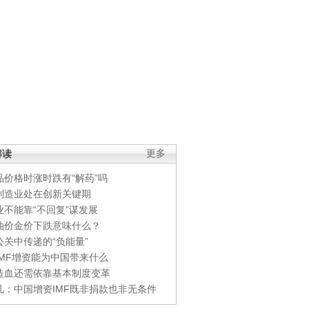
解读
更多
品价格时涨时跌有“解药”吗
制造业处在创新关键期
业不能靠“不回复”谋发展
油价金价下跌意味什么？
公关中传递的“负能量”
IMF增资能为中国带来什么
造血还需依靠基本制度变革
凡：中国增资IMF既非捐款也非无条件