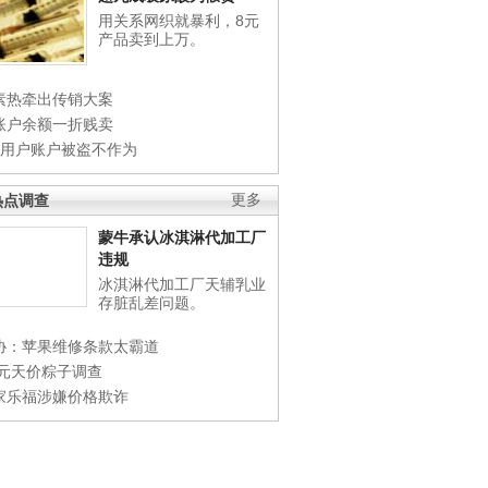
用关系网织就暴利，8元
产品卖到上万。
素热牵出传销大案
账户余额一折贱卖
店用户账户被盗不作为
热点调查
更多
蒙牛承认冰淇淋代加工厂
违规
冰淇淋代加工厂天辅乳业
存脏乱差问题。
协：苹果维修条款太霸道
0元天价粽子调查
家乐福涉嫌价格欺诈