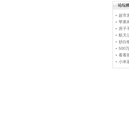
论坛
超市
苹果
房子
航天
炒白
50
看看
小米