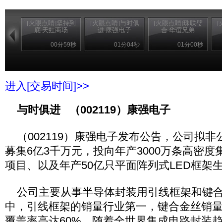
[火眼点睛]坚持到
[火眼点睛]与时俱
[火眼点睛]珠联璧
底 天虹商场
进 康强电子
合 华谊兄弟
00分59秒
01分04秒
01分00秒
进入[交易时间]>>
与时俱进 （002119）康强电子
（002119）康强电子发布公告，公司拟非公
募集6亿3千万元，投向年产3000万条高密
项目、以及年产50亿只平面阵列式LED框架
公司主要从事半导体封装用引线框架和键合
中，引线框架的销量行业第一，键合金丝销
覆盖率高达60%。随着全世界集成电路封装