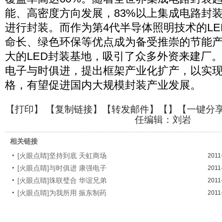
能、高密度方向发展，83%以上集成电路封
进行封装。而作为第4代半导体照明技术的L
命长、绿色环保等优点成为备受推崇的节能
大的LED封装基地，吸引了众多外资来建厂
电子与时俱进，提出框架产业化扩产，以实
格，有望促进国内大规模封装产业发展。
【
打印
】 【
复制链接
】【
转发邮件
】【
】
【一键分
任编辑：刘岩
相关链接
[火眼点睛]坚持到底 天虹商场
2011
[火眼点睛]与时俱进 康强电子
2011
[火眼点睛]珠联璧合 华谊兄弟
2011
[火眼点睛]为我所用 振东制药
2011