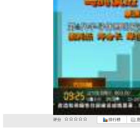
评分
排行榜
意