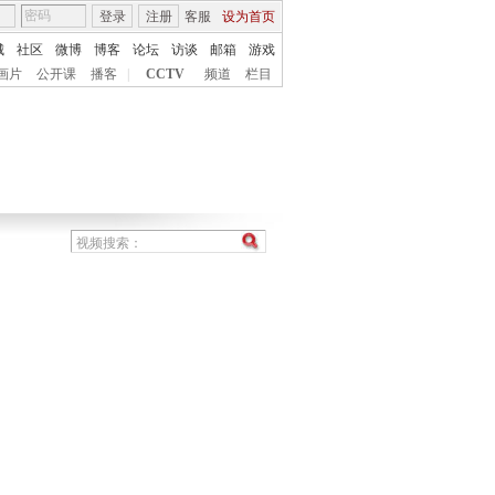
登录
注册
客服
设为首页
城
社区
微博
博客
论坛
访谈
邮箱
游戏
画片
公开课
播客
|
CCTV
频道
栏目