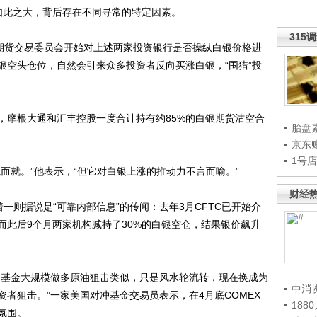
距如此之大，背后存在不同寻常的特定因素。
315
期货交易委员会开始对上述两家投资银行是否操纵白银价格进
银空头仓位，自然会引来众多投资者反向买涨白银，“围猎”投
摩根大通和汇丰控股一度合计持有约85%的白银期货沽空合
胎盘
京东
1号
就。”他表示，“但它对白银上涨的推动力不言而喻。”
财经
则据说是“可靠内部信息”的传闻：去年3月CFTC已开始介
而此后9个月两家机构减持了30%的白银空仓，结果银价飙升
基金大规模做多原油狙击类似，只是风水轮流转，现在换成为
中消
者狙击。”一家美国对冲基金交易员表示，在4月底COMEX
188
氛围。