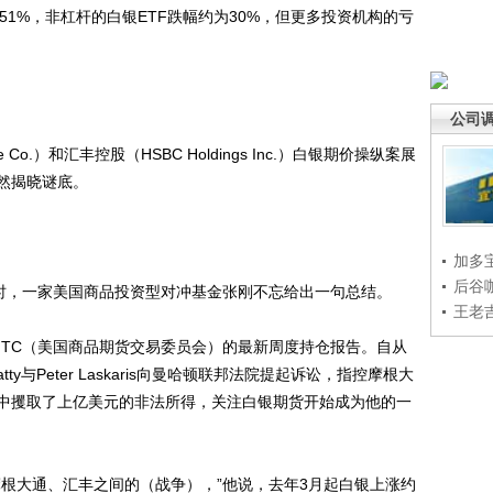
GQ）一周暴挫51%，非杠杆的白银ETF跌幅约为30%，但更多投资机构的亏
公司
 Co.）和汇丰控股（HSBC Holdings Inc.）白银期价操纵案展
然揭晓谜底。
加多
后谷
时，一家美国商品投资型对冲基金张刚不忘给出一句总结。
王老
TC（美国商品期货交易委员会）的最新周度持仓报告。自从
tty与Peter Laskaris向曼哈顿联邦法院提起诉讼，指控摩根大
中攫取了上亿美元的非法所得，关注白银期货开始成为他的一
大通、汇丰之间的（战争），”他说，去年3月起白银上涨约