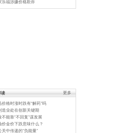
家乐福涉嫌价格欺诈
解读
更多
品价格时涨时跌有“解药”吗
制造业处在创新关键期
业不能靠“不回复”谋发展
油价金价下跌意味什么？
公关中传递的“负能量”