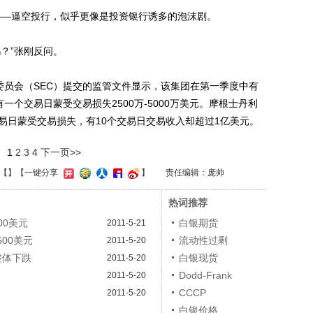
——逼空投行，似乎更像是投资银行诱多的泡沫剧。
？”张刚反问。
员会（SEC）提交的监管文件显示，该集团在第一季度中有
一个交易日蒙受交易损失2500万-5000万美元。摩根士丹利
易日蒙受交易损失，有10个交易日交易收入却超过1亿美元。
1
2
3
4
下一页>>
【
】
【一键分享
】
责任编辑：庞帅
热词推荐
00美元
白银期货
2011-5-21
00美元
流动性过剩
2011-5-20
整体下跌
白银现货
2011-5-20
Dodd-Frank
2011-5-20
CCCP
2011-5-20
白银价格