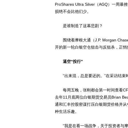
ProShares Ultra Silver（A
损绝不会比他们少。
是谁制造了这幕悲剧？
围绕着摩根大通（J.P. Morgan Chase
开的新一轮白银空仓狙击与反狙杀，正悄
逼空“投行”
“出来混，总是要还的。”在采访结束
每周五晚，张刚都会第一时间查看CF
去年11月底两位白银期货交易员Brian Bea
通和汇丰控股密谋打压白银期货价格并从
种生活乐趣。
“我是在看一场战争，关于投资者与摩根