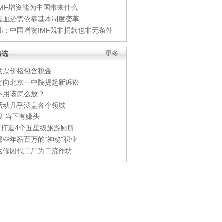
IMF增资能为中国带来什么
造血还需依靠基本制度变革
凡：中国增资IMF既非捐款也非无条件
精选
更多
发票价格包含税金
将向北京一中院提起新诉讼
不用该怎么放？
活动几乎涵盖各个领域
银 当下有赚头
0万打造4个五星级旅游厕所
那些年薪百万的“神秘”职业
返修因代工厂为二流作坊