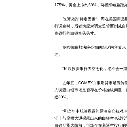
175%，黄金上涨约60%，两者涨幅差
他所说的“特定因素”，即在美国商品
行调查时，后者为应对调查监管而削减白
资银行的白银空头头寸。
曼哈顿联邦法院公布的起诉内容显示，
约。
“所以投资银行去空仓化，绝不会一蹴而
去年底，COMEX白银期货市场流传着一
入调查白银市场是否存在价格操纵问题，
近80%。
“和当年中航油裸露的原油空仓被对冲
汇丰与摩根大通裸露出来的白银空仓被投资
白银期货大跌前，市场存在着逼空投行的