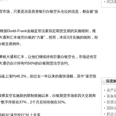
武汉
市场，只要是涉及投资银行白银空头仓位的信息，都会被“放
Dodd-Frank金融监管法案拟定期货交易的实施细则，规
大通和汇丰做空白银的“力量”，然而，本应3月实施的细则，却
白银交易例外。
根大通和汇丰，让他们继续持有巨量白银空仓，市场还传言
大通仍合计持有约50%的白银期货沽空合约。
上涨约48.2%，创过去一年以来的最快涨幅，其中“逼空投
深度
农产
模裸卖空实施新的限制措施以来，白银期货市场前四大交易商
装备
数字停留在37%，2个月后却徘徊在32%。
彩票
国际
奶企
样与“逼空投行”扯上关系。