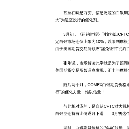
甚至在瞬息万变、信息泛滥的白银期货
大”为逼空投行的催化剂。
3月初，《纽约时报》刊文指出CFTC根据
定白银市场仓位上限为10%，以限制摩根
由于美国期货交易所颁布“豁免证书”允许
张刚说，市场解读此举就是为了照顾摩
美国期货交易所曾调查发现，汇丰与摩根
随后两个月，COMEX白银期货价格迅猛
行”的催化力量，难以估量！
与此相对应的，是自从CFTC对大规
白银空仓持有比例逐月下滑——3月初这个
同时，白银期货价格的“诡异”波动，同