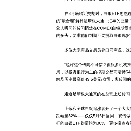
在3月底临近交割时，白银ETF忽然连
的“最合理”解释是摩根大通、汇丰的巨
耸人听闻的传闻悄然在COMEX白银期货市
的多头，要求他们到期不要提取白银现货”
多位大宗商品交易员异口同声说，这
“也许这个传闻不可信？但很多机构投资
周，以投资银行为主的掉期交易商增持544
触及历史最高价49.5美元/盎司，离传闻的
难道是摩根大通真的在兑现上述传闻
上帝和全球白银追涨者开了一个大大的玩
跌幅超32%——仅仅5月6日当周，双倍做多白银的
杆的白银ETF跌幅约为30%，更多投资