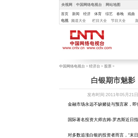
央视网
|
中国网络电视台
|
网站地图
首页
新闻
经济
体育
综艺
春晚
戏曲
电视
频道大全
栏目大全
节目大全
中国网络电视台
>
经济台
>
股票
>
白银期市魅影
发布时间:2011年05月21日 0
金融市场永远不缺赌徒与预言家，即使在
国际著名投资大师吉姆-罗杰斯近日指出
对多数追涨白银的投资者而言，“末日”