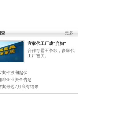
调查
更多
宜家代工厂成“弃妇”
合作存霸王条款，多家代
工厂被关。
宝案件波澜起伏
咖啡企业资金告急
吉案最迟7月底有结果