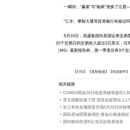
一瞬间，“赢家”与“输家”便换了位置
“汇丰、摩根大通等投资银行有输过吗
5月10日，高盛集团向美国证券交易委
32个交易日的交易收入超过1亿美元，仅有
（MS）最新报告称，第一季度仅有3个交
【
打印
】 【
复制链接
】【
转发邮件
】
相关链接
COMEX期金20日收盘突破每盎司1,5
美元指数快速下滑 现货金趁势站上1,5
长江有色金属现货市场5月20日价格
国际原油明显被调控 黄金白银难雄起
国内银价跌进8元/克后抄底者渐多