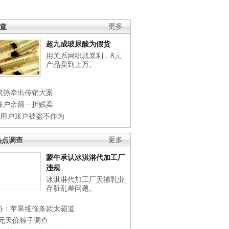
调查
更多
超九成玻尿酸为假货
用关系网织就暴利，8元
产品卖到上万。
素热牵出传销大案
账户余额一折贱卖
店用户账户被盗不作为
热点调查
更多
蒙牛承认冰淇淋代加工厂
违规
冰淇淋代加工厂天辅乳业
存脏乱差问题。
协：苹果维修条款太霸道
0元天价粽子调查