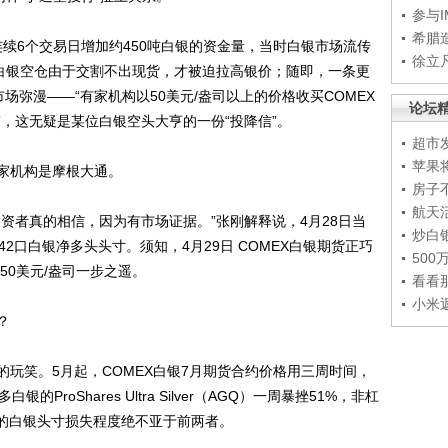
参与
希腊
续6个交易日增加约450吨白银的资金量，当时白银市场流传
徐立
量白银空仓由于交割不出现货，才被迫拉高银价；随即，一条更
场弥漫——“有家机构以50美元/盎司以上的价格收买COMEX
论坛
，这无疑是某位白银空头大亨的一份“投降信”。
超市
苹果
家机构是摩根大通。
房子
航天
者真的相信，因为有市场证据。”张刚解释说，4月28日当
炒白
2口白银净多头头寸。须知，4月29日 COMEX白银期货正巧
50
50美元/盎司一步之遥。
看看
小米
？
笑。5月起，COMEX白银7月期货合约价格用三周时间，
ProShares Ultra Silver（AGQ）一周暴挫51%，非杠
者的白银头寸损失程度绝不亚于前两者。