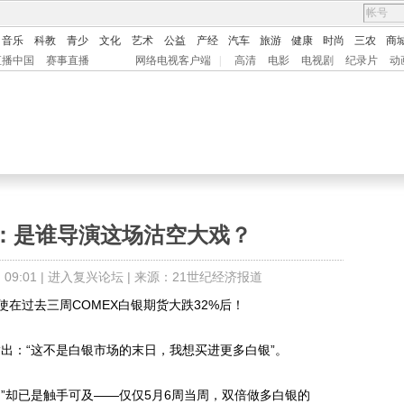
音乐
科教
青少
文化
艺术
公益
产经
汽车
旅游
健康
时尚
三农
商
直播中国
赛事直播
网络电视客户端
|
高清
电影
电视剧
纪录片
动
：是谁导演这场沽空大戏？
9:01 |
进入复兴论坛
| 来源：21世纪经济报道
过去三周COMEX白银期货大跌32%后！
：“这不是白银市场的末日，我想买进更多白银”。
却已是触手可及——仅仅5月6周当周，双倍做多白银的