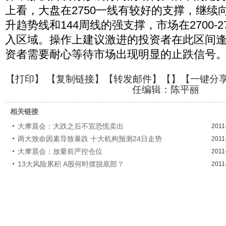
上看，大盘在2750一线有较好的支撑，继续向下有
升趋势线和144周线的强支撑，市场在2700-
入区域。操作上建议激进的投资者在此区间
资者需要耐心等待市场出现明显的止跌信号
【
打印
】 【
复制链接
】【
转发邮件
】【
】
【一键分
任编辑：陈平丽
相关链接
大摩晨会：大跌之后不宜恐慌卖出
2011
两大致命因素导致暴跌 十大机构预测24日走势
2011
大摩晨会：放量前严控仓位
2011
13大风险累积 A股何时摆脱底部？
2011