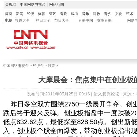
央视网
|
中国网络电视台
|
网站地图
首页
新闻
经济
体育
综艺
春晚
戏曲
音乐
科教
青少
文化
艺术
电视
频道大全
栏目大全
节目大全
直播中国
赛事直播
网络
中国网络电视台
>
经济台
>
股票
>
大摩晨会：焦点集中在创业板
发布时间:2011年05月25日 09:16 |
进入复兴论坛
| 来源
昨日多空双方围绕2750一线展开争夺。创
跌后终于迎来反弹。创业板指盘中一度跌破20
低点832.62点，最低探至828.50点。创出
入，创业板个股全面爆发，带动创业板指出