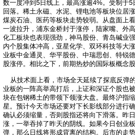
数一度冲到5日线上，最高涨逾4%。受制于
回落。稀土永磁、水泥、锂电池等板块位居
煤炭石油、医药等板块走势较弱。从盘面上
一波拉升，浦东金桥封于涨停，陆家嘴、外
化工板块也表现强劲，神马股份、青岛碱业
内个股集体冲高，亚星化学、双环科技等大涨
业板中金通灵、华平股份、中瑞思创、特锐
股涨停。相比之下，前期热炒的国际板概念
从技术面上看，市场全天延续了探底反弹的
业板的一阵高举高打后，上证和深证个股也
块在包钢稀土的带领下领涨大盘。最终沪指缩
星。预计今天市场还要对下长影线部分进行
确认必须缩量，否则股指还将向下滑落。昨
涨，一举吞掉了昨天的阴线。如果今日创业
弹，那么日线将形成背离的结构。后市的走