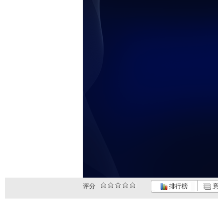
评分
排行榜
意