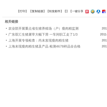
【
打印
】 【
复制链接
】【
转发邮件
】【
】
【一键分享
相关链接
农业部开展重点省生猪养殖场（户）瘦肉精监测
201
广东双汇生猪屠宰大幅下滑 一车间职工走了1/3
2011
上海开展专项检查：尚未发现瘦肉精生猪
201
上海未现瘦肉精生猪及产品 检测4678样品全合格
201