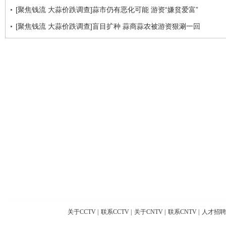
[聚焦钱流 大蒜价跌调查]蒜市仍有恶化可能 游资“嫌贫爱富”
[聚焦钱流 大蒜价跌调查]盲目扩种 蒜商蒜农被游资狠涮一回
关于CCTV
|
联系CCTV
|
关于CNTV
|
联系CNTV
|
人才招聘