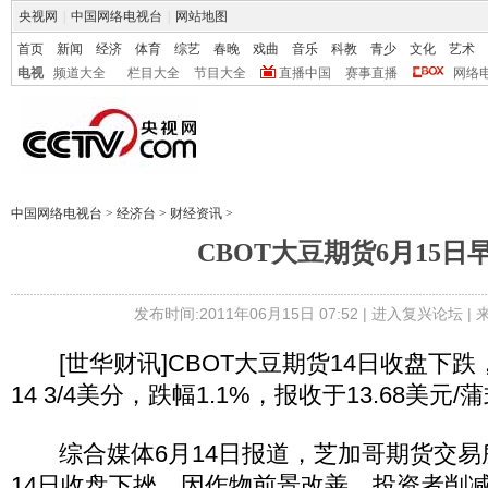
央视网
|
中国网络电视台
|
网站地图
首页
新闻
经济
体育
综艺
春晚
戏曲
音乐
科教
青少
文化
艺术
电视
频道大全
栏目大全
节目大全
直播中国
赛事直播
网络
中国网络电视台
>
经济台
>
财经资讯
>
CBOT大豆期货6月15日
发布时间:2011年06月15日 07:52 |
进入复兴论坛
|
[世华财讯]CBOT大豆期货14日收盘下跌
14 3/4美分，跌幅1.1%，报收于13.68美元/
综合媒体6月14日报道，芝加哥期货交易所(
14日收盘下挫，因作物前景改善，投资者削