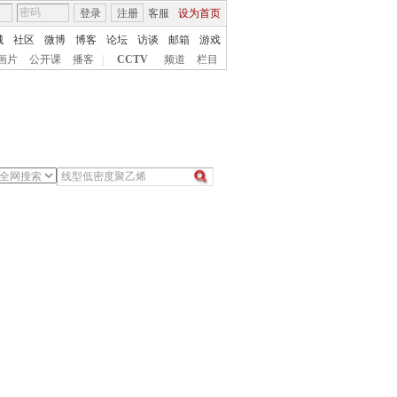
登录
注册
客服
设为首页
城
社区
微博
博客
论坛
访谈
邮箱
游戏
画片
公开课
播客
|
CCTV
频道
栏目