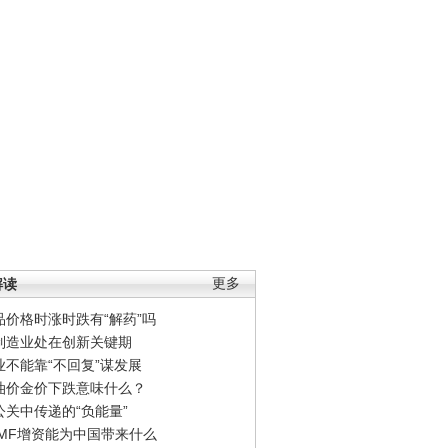
解读
更多
品价格时涨时跌有“解药”吗
制造业处在创新关键期
业不能靠“不回复”谋发展
油价金价下跌意味什么？
公关中传递的“负能量”
IMF增资能为中国带来什么