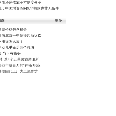
造血还需依靠基本制度变革
凡：中国增资IMF既非捐款也非无条件
精选
更多
发票价格包含税金
将向北京一中院提起新诉讼
不用该怎么放？
活动几乎涵盖各个领域
银 当下有赚头
0万打造4个五星级旅游厕所
那些年薪百万的“神秘”职业
返修因代工厂为二流作坊