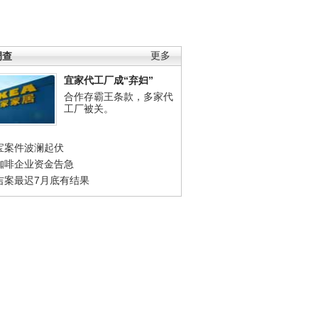
调查
更多
宜家代工厂成“弃妇”
合作存霸王条款，多家代
工厂被关。
宝案件波澜起伏
咖啡企业资金告急
吉案最迟7月底有结果