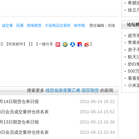
希腊
徐立
论坛
成交量
冠通
渤海期货
大连商品交易所
南华期
责任编辑：刘名
超市
苹果
接
】【
转发邮件
】【
】
【一键分享
】
房子
航天
炒白
50
看看
小米
搜索更多
线型低密度聚乙烯
国贸期货
的新闻
月14日期货仓单日报
2011-06-14 16:22
14日会员成交量持仓排名表
2011-06-14 15:52
月13日期货仓单日报
2011-06-13 16:36
13日会员成交量持仓排名表
2011-06-13 15:44