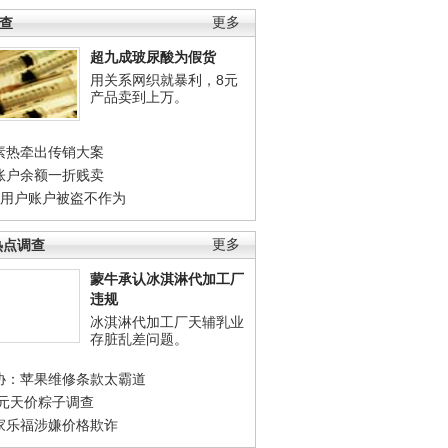
调查
更多
超九成玻尿酸为假货
用关系网织就暴利，8元
产品卖到上万。
素热牵出传销大案
账户余额一折贱卖
店用户账户被盗不作为
热点调查
更多
蒙牛承认冰淇淋代加工厂
违规
冰淇淋代加工厂天辅乳业
存脏乱差问题。
协：苹果维修条款太霸道
0元天价粽子调查
家乐福涉嫌价格欺诈