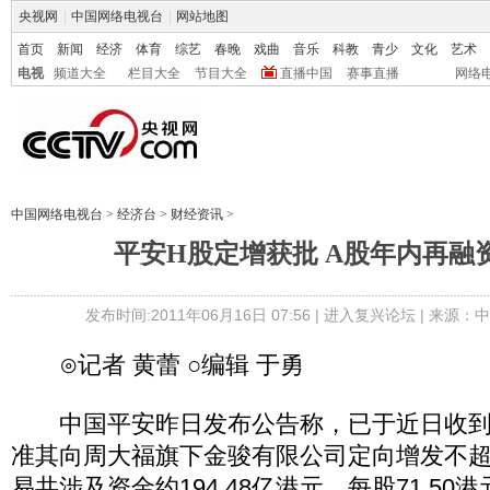
央视网
|
中国网络电视台
|
网站地图
首页
新闻
经济
体育
综艺
春晚
戏曲
音乐
科教
青少
文化
艺术
电视
频道大全
栏目大全
节目大全
直播中国
赛事直播
网络
中国网络电视台
>
经济台
>
财经资讯
>
平安H股定增获批 A股年内再融
发布时间:2011年06月16日 07:56 |
进入复兴论坛
| 来源：
⊙记者 黄蕾 ○编辑 于勇
中国平安昨日发布公告称，已于近日收到
准其向周大福旗下金骏有限公司定向增发不超过
易共涉及资金约194.48亿港元，每股71.50港