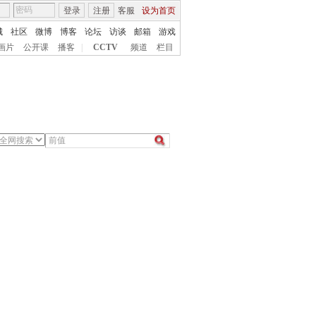
登录
注册
客服
设为首页
城
社区
微博
博客
论坛
访谈
邮箱
游戏
画片
公开课
播客
|
CCTV
频道
栏目