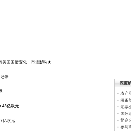
持有美国国债变化；市场影响★
议记录
深度
季
农产
装备
.43亿欧元
彩票
国际
奶企
07亿欧元
参与