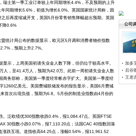
士第一季工业订单较上年同期增长4.4%，不及预期的上升
上年同期增长5.6%，初值为增长6.0%。英国国家统计局称，因
费之后再度缩减开支，英国5月份零售销售降幅超出预期。英国
公司
降0.6%
欧盟统计局公布的数据显示，欧元区5月调和消费者物价指数
.7%，预期上升2.7%。
显示，上周美国初请失业金人数下降，但仍位于较高水平。
加多
后谷
万人，至41.4万人，预期为42.0万。此前一周初请失业金人数
王老
人。美国商务部称，美国第一季度经常帐赤字扩大。美国第一季度经
赤字1260亿美元。美国费城联储发布的报告显示，美国6月费城
以来首次出现负值，预期为6.8。5月份的制造业指数由4月份的
绩优300指数收跌0.4%，报1,084.47点。英国FTSE
DAX 30指数小跌0.07%，报7,110.20点；法国CAC 40指数回落
盘涨跌互现。道指收高64.25点，涨幅0.54%，报11,961.52