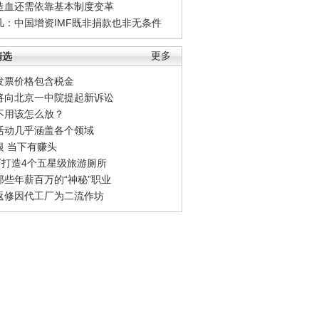
造血还需依靠基本制度变革
凡：中国增资IMF既非捐款也非无条件
精选
更多
发票价格包含税金
将向北京一中院提起新诉讼
不用该怎么放？
活动几乎涵盖各个领域
银 当下有赚头
0万打造4个五星级旅游厕所
那些年薪百万的“神秘”职业
返修因代工厂为二流作坊