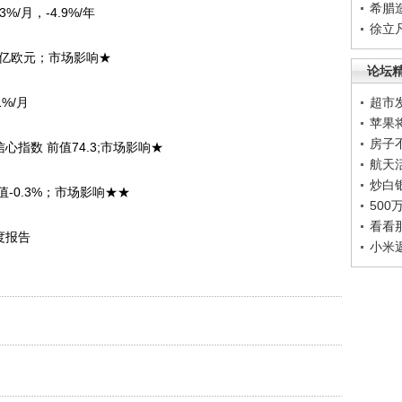
希腊
%/月，-4.9%/年
徐立
28亿欧元；市场影响★
论坛
%/月
超市
苹果
房子
心指数 前值74.3;市场影响★
航天
炒白
值-0.3%；市场影响★★
50
看看
度报告
小米