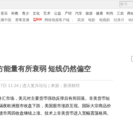
音乐
科教
青少
文化
艺术
公益
产经
汽车
旅游
健康
时尚
三农
商
直播中国
赛事直播
网络电视客户端
|
高清
电影
电视剧
纪录片
动
方能量有所衰弱 短线仍然偏空
日 11:24 |
进入复兴论坛
| 来源：新浪财经
)外汇市场，美元对主要货币强劲反弹后有所回落。非美货币短
隔夜欧洲股市收盘下跌，美国股市涨跌互现。国际大宗商品价
债市周四收盘继续上涨。技术上非美货币进入宽幅震荡格局。