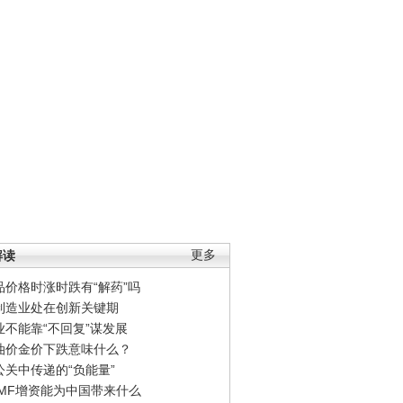
解读
更多
品价格时涨时跌有“解药”吗
制造业处在创新关键期
业不能靠“不回复”谋发展
油价金价下跌意味什么？
公关中传递的“负能量”
IMF增资能为中国带来什么