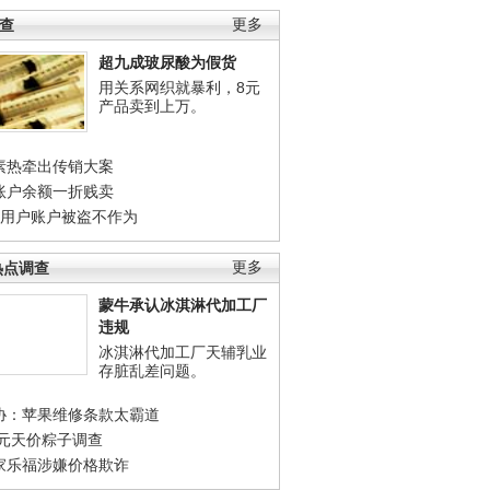
调查
更多
超九成玻尿酸为假货
用关系网织就暴利，8元
产品卖到上万。
素热牵出传销大案
账户余额一折贱卖
店用户账户被盗不作为
热点调查
更多
蒙牛承认冰淇淋代加工厂
违规
冰淇淋代加工厂天辅乳业
存脏乱差问题。
协：苹果维修条款太霸道
0元天价粽子调查
家乐福涉嫌价格欺诈