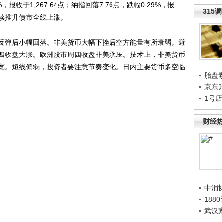
，报收于1,267.64点；纳指回落7.76点，跌幅0.29%，报
315
盘继续推升债市全线上涨。
弹后小幅回落。非美货币大幅下挫后空方能量有所衰弱。避
四收盘大涨。欧洲股市周四收盘非美承压。技术上，非美货币
宽。短线偏弱，投资者要注意节奏变化。日内主要货币多空临
胎盘
京东
1号
财经
中消
188
武汉