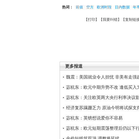
热词：
前值
空方
欧洲时段
日内数据
年
【
打印
】【
我要纠错
】【
复制链
更多报道
魏震：美国就业令人担忧 非美有走强
宓杭东：欧元中期升势不改 逢低买入
宓杭东：关注欧英两大央行利率决议
经济复苏蹒跚乏力 原油今明将试探支
宓杭东：英镑想说爱你不容易
宓杭东：欧元短期震荡整理后仍以下
金价短线筑双顶 调整将延续