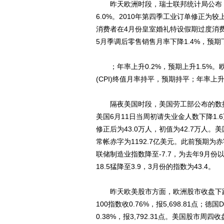
昨天欧洲时段，瑞士联邦统计局公布，瑞
6.0%。2010年第四季工业订单修正为较
消费者在4月份皇室婚礼特设假期过度消
5月季调后零售销售月率下降1.4%，预期下
；年率上升0.2%，预期上升1.5%。
(CPI)终值月率持平，预期持平；年率上升2
隔夜美国时段，美国劳工部公布的数据
美国6月11日当周初请失业金人数下降1.6
修正后为43.0万人，初值为42.7万
常帐赤字为1192.7亿美元。此前预期为
联储制造业指数降至-7.7，为去年9月份
18.5猛降至3.9，3月份的指数为43.4。
昨天欧美股市方面，欧洲股市收盘下跌。泛欧
100指数收0.76%，报5,698.81点；德国
0.38%，报3,792.31点。美国股市周四收