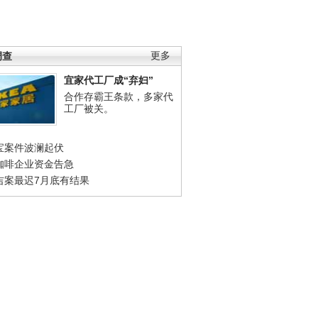
调查
更多
宜家代工厂成“弃妇”
合作存霸王条款，多家代
工厂被关。
宝案件波澜起伏
咖啡企业资金告急
吉案最迟7月底有结果