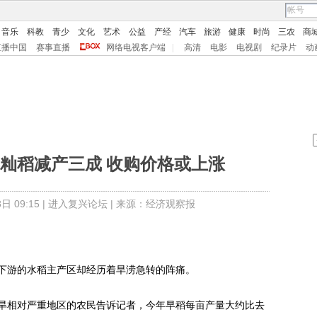
音乐
科教
青少
文化
艺术
公益
产经
汽车
旅游
健康
时尚
三农
商
直播中国
赛事直播
网络电视客户端
|
高清
电影
电视剧
纪录片
动
籼稻减产三成 收购价格或上涨
 09:15 |
进入复兴论坛
| 来源：经济观察报
游的水稻主产区却经历着旱涝急转的阵痛。
相对严重地区的农民告诉记者，今年早稻每亩产量大约比去