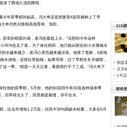
迎来了两场久违的降雨。
今年双季稻补贴高，冯大奇还是把家里4亩田都种上了早
冯大奇仍然兴致很高地育秧、泡田。
315
田里的稻苗叫渴，老冯也着急上火。“没想到今年这样
的小河沟也见了底，为了保住稻田，他只能从附近的小水塘抽水
塘里的水越来越少，老冯心里也越来越没底。他算了笔账，4亩地
继续抽水浇地，还得往里贴钱；如果等雨，过了早稻生长关键期，
胎盘
了这一季。“稻苗一天天泛黄，看苗情打不了三成。”冯大奇下
京东
1号
他的双季稻，5月份，他的50亩田中有30亩改种成单季
财经
雨，但旱得太久了，田里都是裂缝，存不住水。”
比去年增加1.2万亩，但其中30%因缺水枯萎，大多在5月
中消