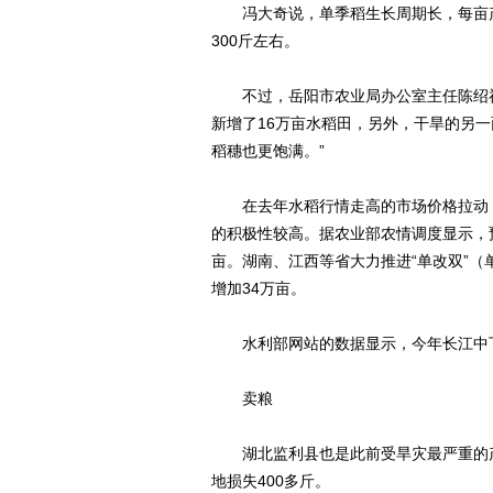
冯大奇说，单季稻生长周期长，每亩产
300斤左右。
不过，岳阳市农业局办公室主任陈绍祥
新增了16万亩水稻田，另外，干旱的另
稻穗也更饱满。”
在去年水稻行情走高的市场价格拉动，
的积极性较高。据农业部农情调度显示，预
亩。湖南、江西等省大力推进“单改双”（
增加34万亩。
水利部网站的数据显示，今年长江中下游
卖粮
湖北监利县也是此前受旱灾最严重的产
地损失400多斤。