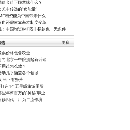
油价金价下跌意味什么？
公关中传递的“负能量”
IMF增资能为中国带来什么
造血还需依靠基本制度变革
凡：中国增资IMF既非捐款也非无条件
精选
更多
发票价格包含税金
将向北京一中院提起新诉讼
不用该怎么放？
活动几乎涵盖各个领域
银 当下有赚头
0万打造4个五星级旅游厕所
那些年薪百万的“神秘”职业
返修因代工厂为二流作坊