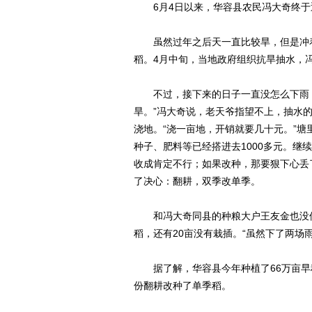
6月4日以来，华容县农民冯大奇终于
虽然过年之后天一直比较旱，但是冲着
稻。4月中旬，当地政府组织抗旱抽水，
不过，接下来的日子一直没怎么下雨，
旱。”冯大奇说，老天爷指望不上，抽水
浇地。“浇一亩地，开销就要几十元。”
种子、肥料等已经搭进去1000多元。
收成肯定不行；如果改种，那要狠下心丢
了决心：翻耕，双季改单季。
和冯大奇同县的种粮大户王友金也没保住
稻，还有20亩没有栽插。“虽然下了两场
据了解，华容县今年种植了66万亩早稻，
份翻耕改种了单季稻。