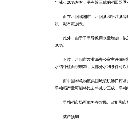
年减少20%左右，另有近三成的稻田双季
而在岳阳临湘市、岳阳县和平江县等地
洪、泥石流损毁。
此外，由于干旱导致用水量增加，以及
30%。
不过，岳阳市农业局办公室主任陈绍祥
水稻种植面积增加，大部分水利条件可以
而中国华粮物流集团城陵矶港口库常务
早籼稻产量可能将比去年减少三成，早籼稻
早籼稻市场可能将在农民、政府和市场
减产预期