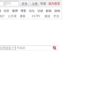
登录
注册
客服
设为首页
城
社区
微博
博客
论坛
访谈
邮箱
游戏
画片
公开课
播客
|
CCTV
频道
栏目