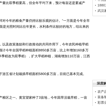
量比双季稻要高，但全年平均下来，预计每亩还是要减产
188
武汉
对今年的粮食产量仍持比较乐观的估计。“一方面是今年全市
一面是光照时间比往年更长，水利条件比较好的地方，结出来的
以及政策激励和行政推动的共同作用下，今年农民种植早稻
计今年全国早稻种植面积8850多万亩，比上年增加160多万
单季稻改为双季稻），扩大早稻种植，湖南增加110万亩，江西
五省计划栽插早稻面积5800多万亩，目前已基本完成。
深度
农产
装备
粮区之一。黄宜望家种了3亩地，今年因旱没栽早稻，一亩
彩票