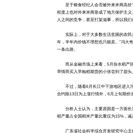
至于粮食经纪人会否被外来米商高价“收
程度上也对外来米商形成了地方保护主义
人之间的竞争，甚至打架滋事，所以我们
实际上，对于大多数生活贫困的农民来
年，半年内价钱不理想也只能卖。”冯大
一条出路。
而从金融市场上来看，5月份水稻产区
旱情而买入早籼稻期货的小张尝到了甜头
不过，随着6月长江中下游地区进入汛期
合约除13日为上涨行情外，6月上旬期价出
分析人士认为，主要原因是一方面长江
稻产量占全国稻米产量比重仅为15%，
广东省社会科学综合开发研究中心主任