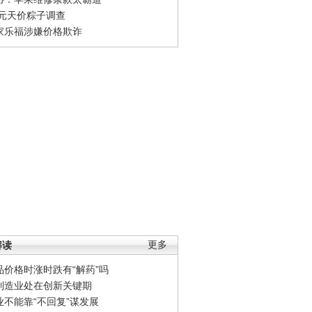
0元天价粽子调查
家乐福涉嫌价格欺诈
解读
更多
品价格时涨时跌有“解药”吗
制造业处在创新关键期
业不能靠“不回复”谋发展