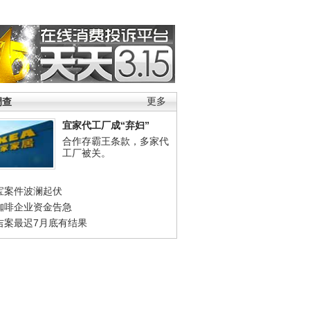
调查
更多
宜家代工厂成“弃妇”
合作存霸王条款，多家代
工厂被关。
宝案件波澜起伏
咖啡企业资金告急
吉案最迟7月底有结果