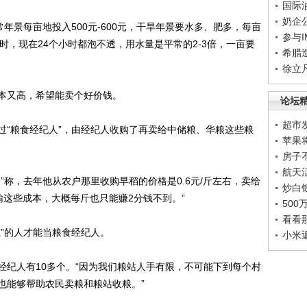
国际
奶企
景每亩地投入500元-600元，干旱年景要水多、肥多，每亩
参与
小时，现在24个小时都泡不透，用水量是平常的2-3倍，一亩要
希腊
徐立
又高，希望能卖个好价钱。
论坛
超市
“粮食经纪人”，由经纪人收购了再卖给中储粮、华粮这些粮
苹果
房子
航天
称，去年他从农户那里收购早稻的价格是0.6元/斤左右，卖给
炒白
运输这些成本，大概每斤也只能赚2分钱不到。”
50
看看
”的人才能当粮食经纪人。
小米
人有10多个。“因为我们粮站人手有限，不可能下到每个村
也能够帮助农民卖粮和粮站收粮。”