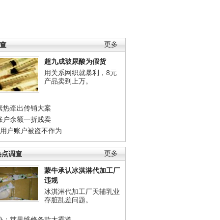
调查
更多
超九成玻尿酸为假货
用关系网织就暴利，8元
产品卖到上万。
素热牵出传销大案
账户余额一折贱卖
店用户账户被盗不作为
热点调查
更多
蒙牛承认冰淇淋代加工厂
违规
冰淇淋代加工厂天辅乳业
存脏乱差问题。
协：苹果维修条款太霸道