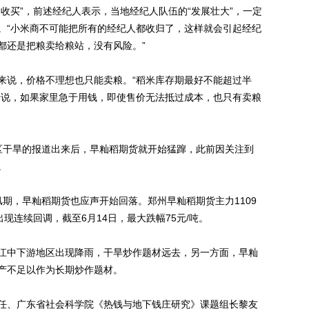
买”，前述经纪人表示，当地经纪人队伍的“发展壮大”，一定
。“小米商不可能把所有的经纪人都收归了，这样就会引起经纪
都还是把粮卖给粮站，没有风险。”
说，价格不理想也只能卖粮。“稻米库存期最好不能超过半
奇说，如果家里急于用钱，即使售价无法抵过成本，也只有卖粮
干旱的报道出来后，早籼稻期货就开始猛蹿，此前因关注到
。
，早籼稻期货也应声开始回落。郑州早籼稻期货主力1109
现连续回调，截至6月14日，最大跌幅75元/吨。
中下游地区出现降雨，干旱炒作题材远去，另一方面，早籼
减产不足以作为长期炒作题材。
、广东省社会科学院《热钱与地下钱庄研究》课题组长黎友