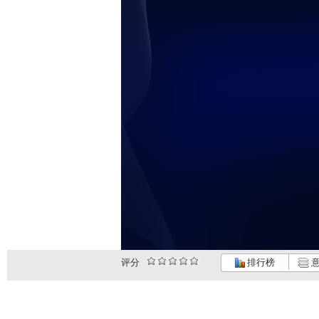
评分
排行榜
意