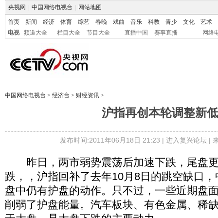
央视网
|
中国网络电视台
|
网站地图
首页
新闻
经济
体育
综艺
春晚
戏曲
音乐
科教
青少
文化
艺术
电视
频道大全
栏目大全
节目大全
直播中国
赛事直播
网络
中国网络电视台
>
经济台
>
财经资讯
>
沪指再创本轮调整新
发布时间:2011年06月18日 21:23 |
进入复兴论坛
|
昨日，两市弱势震荡后加速下跌，尾盘更
跌，，沪指回补了去年10月8日的跳空缺口
盘中仍有护盘的动作。只不过，一些近期盘
削弱了护盘能量。汽车板块、有色金属、稀