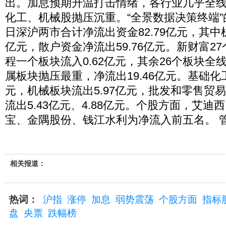
出。加息预期升温打击情绪，各行业几乎全
化工、机械股抛压沉重。“全景数据决策终端
日深沪两市合计净流出资金82.79亿元，其中机
亿元，散户资金净流出59.76亿元。新财富2
程一个板块流入0.62亿元，其余26个板块全
属板块抛压最重，净流出19.46亿元。基础化工
元，机械板块流出5.97亿元，批发和零售贸
流出5.43亿元、4.88亿元。个股方面，艾
宝、金隅股份、钱江水利为净流入前五名。 管
相关报道：
热词：
沪指
涨停
加息
弱势震荡
个股方面
指标
盘
央票
跌幅榜