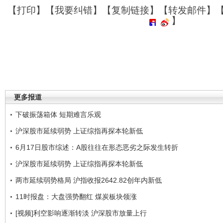
【
打印
】【
我要纠错
】【
复制链接
】【
转发邮件
】
】
更多报道
下破振荡箱体 短期难言乐观
沪深股市延续弱势 上证综指再探本轮新低
6月17日股市综述：A股往往在形态恶劣之际发生转折
沪深股市延续弱势 上证综指再探本轮新低
两市延续弱势格局 沪指收报2642.82创年内新低
11时报盘：大盘强势翻红 煤炭板块领涨
[视频]利空影响逐渐转淡 沪深股市放量上行