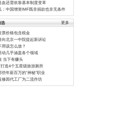
造血还需依靠基本制度变革
凡：中国增资IMF既非捐款也非无条件
精选
更多
发票价格包含税金
将向北京一中院提起新诉讼
不用该怎么放？
活动几乎涵盖各个领域
银 当下有赚头
0万打造4个五星级旅游厕所
那些年薪百万的“神秘”职业
返修因代工厂为二流作坊