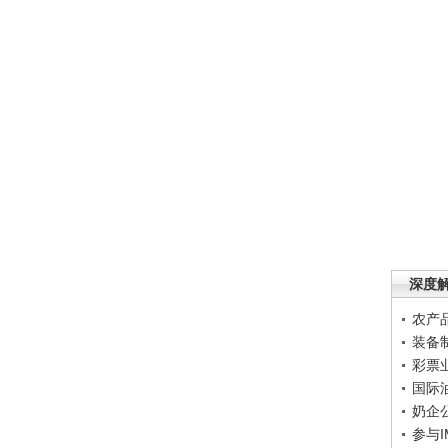
深度
农产
装备
彩票
国际
奶企
参与