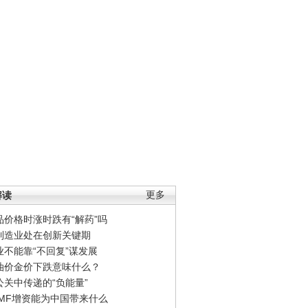
解读
更多
品价格时涨时跌有“解药”吗
制造业处在创新关键期
业不能靠“不回复”谋发展
油价金价下跌意味什么？
公关中传递的“负能量”
IMF增资能为中国带来什么