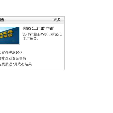
调查
更多
宜家代工厂成“弃妇”
合作存霸王条款，多家代
工厂被关。
宝案件波澜起伏
咖啡企业资金告急
吉案最迟7月底有结果