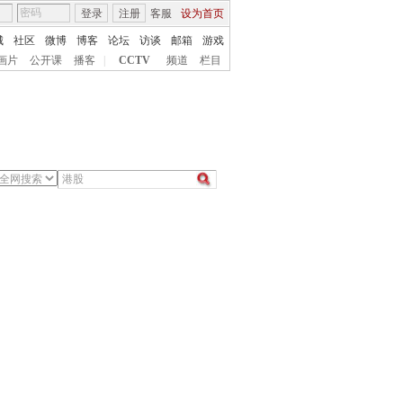
登录
注册
客服
设为首页
城
社区
微博
博客
论坛
访谈
邮箱
游戏
画片
公开课
播客
|
CCTV
频道
栏目