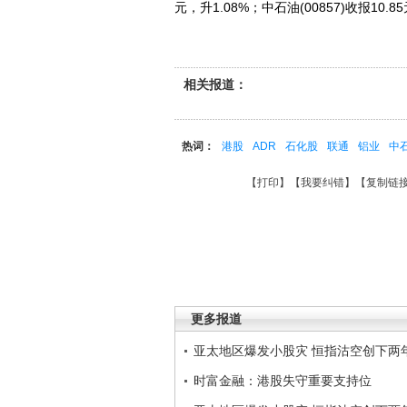
元，升1.08%；中石油(00857)收报10.8
相关报道：
热词：
港股
ADR
石化股
联通
铝业
中
【
打印
】【
我要纠错
】【
复制链
更多报道
亚太地区爆发小股灾 恒指沽空创下两
时富金融：港股失守重要支持位