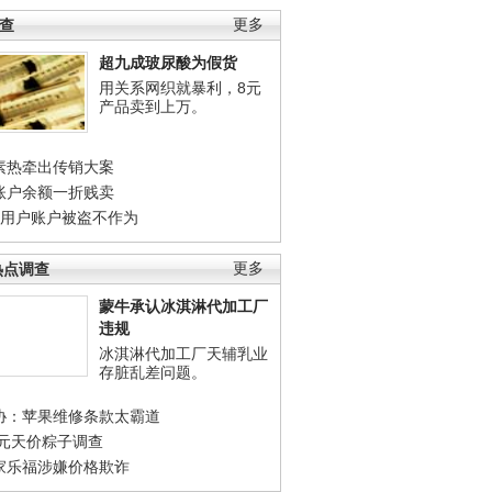
调查
更多
超九成玻尿酸为假货
用关系网织就暴利，8元
产品卖到上万。
素热牵出传销大案
账户余额一折贱卖
店用户账户被盗不作为
热点调查
更多
蒙牛承认冰淇淋代加工厂
违规
冰淇淋代加工厂天辅乳业
存脏乱差问题。
协：苹果维修条款太霸道
0元天价粽子调查
家乐福涉嫌价格欺诈