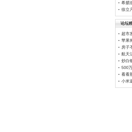
希腊
徐立
论坛
超市
苹果
房子
航天
炒白
50
看看
小米