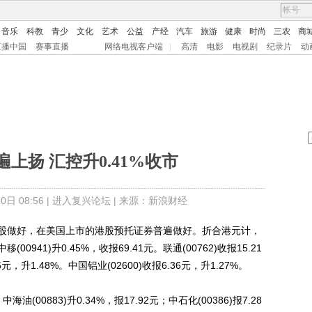
音乐
科教
青少
文化
艺术
公益
产经
汽车
旅游
健康
时尚
三农
商
直播中国
赛事直播
网络电视客户端
|
高清
电影
电视剧
纪录片
动
遍上扬 汇控升0.41%收市
日 08:56 |
进入复兴论坛
| 来源：新浪财经
股做好，在美国上市的港股预托证券普遍做好。折合港元计，
移(00941)升0.45%，收报69.41元。联通(00762)收报15.21
6元，升1.48%。中国铝业(02600)收报6.36元，升1.27%。
883)升0.34%，报17.92元；中石化(00386)报7.28