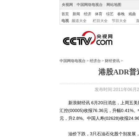
央视网
|
中国网络电视台
|
网站地图
首页
新闻
经济
体育
综艺
春晚
戏曲
电视
频道大全
栏目大全
节目大全
中国网络电视台
>
经济台
>
财经资讯
>
港股ADR普
发布时间:2011年06月20
新浪财经讯 6月20日消息，上周五美
汇控(00005)收报76.36元，升幅0.41%。中
元，升2.8%。中国人寿(02628)收报24.9
油价下跌，3只石油石化股个别发展，中海油(00