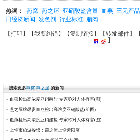
热词：
燕窝
燕之屋
亚硝酸盐含量
血燕
三无产品
日经济新闻
发色剂
行业标准
腊肉
【
打印
】【
我要纠错
】【
复制链接
】【
转发邮件
】
】
搜索更多
燕窝
燕之屋
的新闻
血燕检出高浓度亚硝酸盐 专家称对人体有害(图)
燕之屋牌昂贵血燕检出高浓度亚硝酸盐(组图)
血燕检出高浓度亚硝酸盐 专家称对人体有害(图)
上饶市旅游餐馆：燕之屋上饶紫阳店