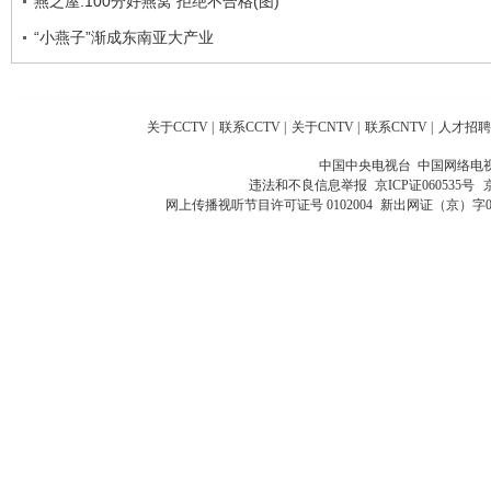
燕之屋:100分好燕窝 拒绝不合格(图)
“小燕子”渐成东南亚大产业
关于CCTV
|
联系CCTV
|
关于CNTV
|
联系CNTV
|
人才招聘
中国中央电视台 中国网络电
违法和不良信息举报
京ICP证060535号
网上传播视听节目许可证号 0102004
新出网证（京）字0