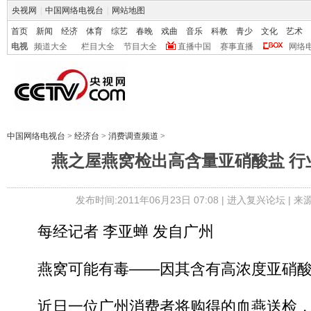
央视网
|
中国网络电视台
|
网站地图
首页
新闻
经济
体育
综艺
春晚
戏曲
音乐
科教
青少
文化
艺术
电视
频道大全
栏目大全
节目大全
直播中国
赛事直播
网络
中国网络电视台
>
经济台
>
消费调查频道
>
燕之屋燕窝检出高含量亚硝酸盐 行
发布时间:2011年06月23日 07:08 |
进入复兴论坛
| 
每经记者 李亚蝉 发自广州
燕窝可能有毒——因其含有高浓度亚硝酸
近日一位广州消费者将购得的血燕送检，