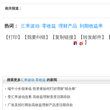
相关报道：
热词：
汇率波动
零收益
理财产品
到期收益率
【
打印
】【
我要纠错
】【
复制链接
】【
转发邮件
】
】
搜索更多
汇率波动
零收益
的新闻
端午小长假来临 投资者如何打好理财“组合拳”
受汇率波动连累 高收益理财竟变活期存款
广发及招行两款高收益理财产品变活期存款