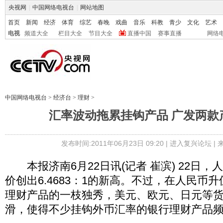
央视网
|
中国网络电视台
|
网站地图
首页
新闻
经济
体育
综艺
春晚
戏曲
音乐
科教
青少
文化
艺术
电视
频道大全
栏目大全
节目大全
直播中国
赛事直播
网络
中国网络电视台
>
经济台
>
理财
>
汇率波动拖累挂钩产品 广发两款
发布时间:2011年06月23日 09:20 |
进入复兴论坛
|
本报济南6月22日讯(记者 崔滨) 22日，
价创出6.4683：1的新高。不过，在人民币
理财产品的一枝独秀，美元、欧元、日元等
滑，使得不少挂钩外币汇率的银行理财产品频