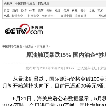
央视网
|
中国网络电视台
|
网站地图
首页
新闻
经济
体育
综艺
春晚
戏曲
音乐
科教
青少
文化
艺术
电视
频道大全
栏目大全
节目大全
直播中国
赛事直播
网络
中国网络电视台
>
经济台
>
财经资讯
>
原油触顶暴跌15% 国内油企“抄
发布时间:2011年06月23日 09:27 |
进入复兴论坛
| 
从暴涨到暴跌，国际原油价格突破100美元
月初开始就掉头向下，目前已逼近90美元/桶
6月21日，海关总署公布数据显示，5月
2155万吨，合日进口量510万桶，同比增加2