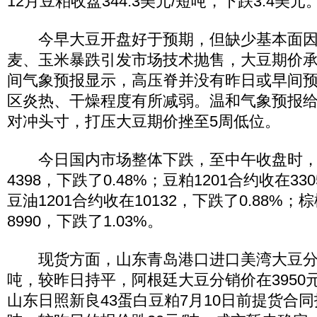
12月豆粕收盘344.3美元/短吨，下跌3.4美元
今早大豆开盘好于预期，但缺少基本面因
麦、玉米暴跌引发市场技术抛售，大豆期价
间气象预报显示，高压脊并没有昨日或早间
区炎热、干燥程度有所减弱。温和气象预报
对冲头寸，打压大豆期价挫至5周低位。
今日国内市场整体下跌，至中午收盘时，大
4398，下跌了0.48%；豆粕1201合约收在33
豆油1201合约收在10132，下跌了0.88%；
8990，下跌了1.03%。
现货方面，山东青岛港口进口美湾大豆分销价
吨，较昨日持平，阿根廷大豆分销价在3950
山东日照新良43蛋白豆粕7月10日前提货合同报