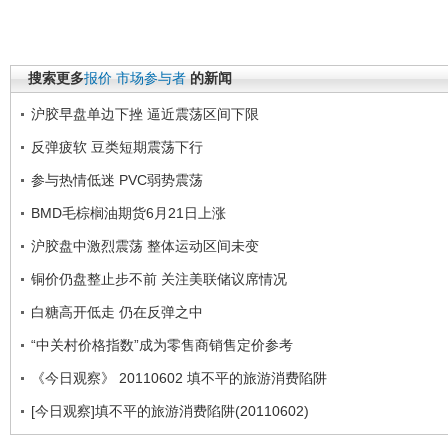
搜索更多
报价
市场参与者
的新闻
沪胶早盘单边下挫 逼近震荡区间下限
反弹疲软 豆类短期震荡下行
参与热情低迷 PVC弱势震荡
BMD毛棕榈油期货6月21日上涨
沪胶盘中激烈震荡 整体运动区间未变
铜价仍盘整止步不前 关注美联储议席情况
白糖高开低走 仍在反弹之中
“中关村价格指数”成为零售商销售定价参考
《今日观察》 20110602 填不平的旅游消费陷阱
[今日观察]填不平的旅游消费陷阱(20110602)