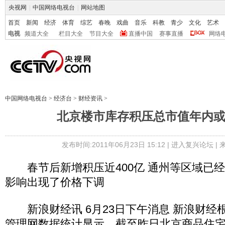
央视网
|
中国网络电视台
|
网站地图
首页
新闻
经济
体育
综艺
春晚
戏曲
音乐
科教
青少
文化
艺术
电视
频道大全
栏目大全
节目大全
直播中国
赛事直播
网络
中国网络电视台
>
经济台
>
财经资讯
>
北京楼市库存积压总市值年内
发布时间:2011年06月23日 15:12 |
进入复兴论坛
|
春节后新增积压近400亿 通州等区域已
影响出现了价格下调
新浪财经讯 6月23日下午消息 新浪财经
管理网数据统计显示，截至昨日北京商品住宅总