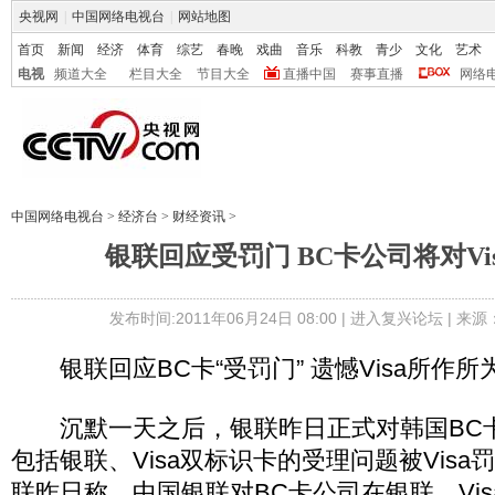
央视网
|
中国网络电视台
|
网站地图
首页
新闻
经济
体育
综艺
春晚
戏曲
音乐
科教
青少
文化
艺术
电视
频道大全
栏目大全
节目大全
直播中国
赛事直播
网络
中国网络电视台
>
经济台
>
财经资讯
>
银联回应受罚门 BC卡公司将对Vi
发布时间:2011年06月24日 08:00 |
进入复兴论坛
| 来
银联回应BC卡“受罚门” 遗憾Visa所作所
沉默一天之后，银联昨日正式对韩国BC
包括银联、Visa双标识卡的受理问题被Vis
联昨日称，中国银联对BC卡公司在银联、Vi