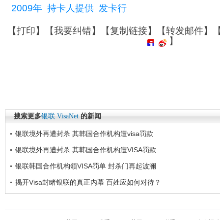
2009年
持卡人提供
发卡行
【
打印
】【
我要纠错
】【
复制链接
】【
转发邮件
】
】
搜索更多
银联
VisaNet
的新闻
银联境外再遭封杀 其韩国合作机构遭visa罚款
银联境外再遭封杀 其韩国合作机构遭VISA罚款
银联韩国合作机构领VISA罚单 封杀门再起波澜
揭开Visa封睹银联的真正内幕 百姓应如何对待？