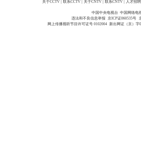
关于CCTV
|
联系CCTV
|
关于CNTV
|
联系CNTV
|
人才招聘
中国中央电视台 中国网络电
违法和不良信息举报
京ICP证060535号
网上传播视听节目许可证号 0102004
新出网证（京）字0